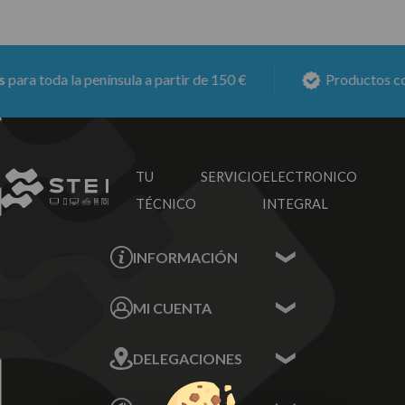
ra toda la península a partir de 150 €
Productos con
TU SERVICIO
ELECTRONICO
TÉCNICO
INTEGRAL
INFORMACIÓN
Contacta con nosotros
MI CUENTA
Sobre nosotros
Mis Datos
DELEGACIONES
Mis Direcciones
Mis Pedidos
Écija - Sevilla
Mis favoritos