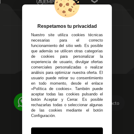
EMPRESA
Av. Plaza de Toros.
FAQ's
Local 3
Aviso Legal
Córdoba
Entregas y
C/ Ingeniero Iribarren,
Devoluciones
Respetamos tu privacidad
14
Política de Privacidad
Nuestro site utiliza cookies técnicas
Alzira - Valencia
Pago Seguro
necesarias para el correcto
C/ Esplugues, 135
Terminos y
funcionamiento del sitio web. Es posible
que además se utilicen otras categorías
Condiciones Generales
de cookies para personalizar la
Políticas de Cookies
experiencia de usuario, divulgar ofertas
comerciales personalizadas o realizar
análisis para optimizar nuestra oferta. El
usuario puede retirar su consentimiento
623 23 31 98
en todo momento, desde el enlace
«Política de cookies». También puede
Atendemos Whatsapp
aceptar todas las cookies pulsando el
botón Aceptar y Cerrar. Es posible
Contacto
955 44 45 43
/
955 44 45 44
rechazarlas todas o seleccionar algunas
de las cookies mediante el botón
info@steielectronica.com
Configuración.
Avenida Plaza de Toros,