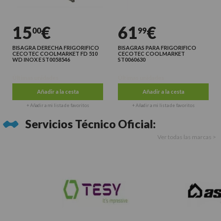
15
€
61
€
00
99
BISAGRA DERECHA FRIGORIFICO
BISAGRAS PARA FRIGORIFICO
CECOTEC COOLMARKET FD 510
CECOTEC COOLMARKET
WD INOX E ST0058546
ST0060630
Últimas unidades
Últimas unidades
Añadir a la cesta
Añadir a la cesta
+ Añadir a mi lista de favoritos
+ Añadir a mi lista de favoritos
Servicios Técnico Oficial:
Ver todas las marcas >