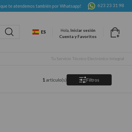
623 23 31 98
 que te atendemos también por Whatsapp!
Hola,
Iniciar sesión
ES
Cuenta y Favoritos
Tu Servicio Técnico Electrónico Integral
1
articulo(s)
Filtros