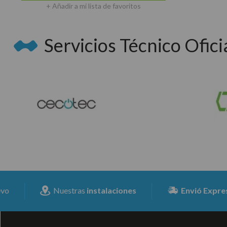
+ Añadir a mi lista de favoritos
Servicios Técnico Oficia
Nuestras
instalaciones
Envió Expresss
para 