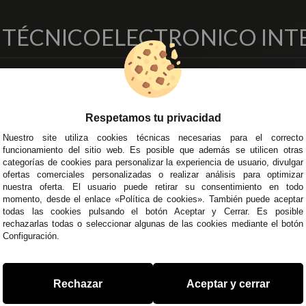
O TÉCNICO
ELECTRONICO INT
EMPRESA
DELEGACIONES
so Legal
Écija - Sevilla
Respetamos tu privacidad
regas y Devoluciones
Av. Plaza de Toros. Local 3
ítica de Privacidad
Córdoba
Nuestro site utiliza cookies técnicas necesarias para el correcto
funcionamiento del sitio web. Es posible que además se utilicen otras
o Seguro
C/ Ingeniero Iribarren, 14
categorías de cookies para personalizar la experiencia de usuario, divulgar
minos y
Alzira - Valencia
ofertas comerciales personalizadas o realizar análisis para optimizar
diciones Generales
C/ Esplugues, 135
nuestra oferta. El usuario puede retirar su consentimiento en todo
íticas de Cookies
momento, desde el enlace «Política de cookies». También puede aceptar
todas las cookies pulsando el botón Aceptar y Cerrar. Es posible
rechazarlas todas o seleccionar algunas de las cookies mediante el botón
Configuración.
 45 43
/
955 44 45 44
info@steielectronica.com
A
Rechazar
Aceptar y cerrar