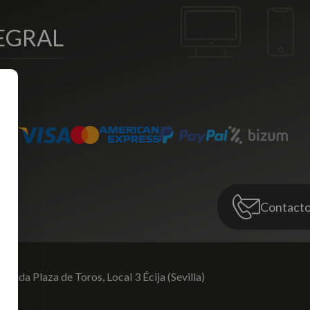
EGRAL
Contact
venida Plaza de Toros,
Local 3 Écija (Sevilla)