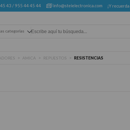
 45 43
/
955 44 45 44
info@steielectronica.com
¡Y recuerda
las categorias
>
>
>
LADORES
AMICA
REPUESTOS
RESISTENCIAS