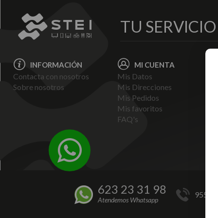
TU SERVICI
INFORMACIÓN
MI CUENTA
Contacta con nosotros
Mis Datos
Avi
Sobre nosotros
Mis Direcciones
Ent
Mis Pedidos
Pol
Mis favoritos
Pag
FAQ's
Ter
Con
Pol
623 23 31 98
955 44
Atendemos Whatsapp