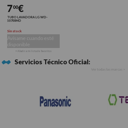
7
€
00
TUBO LAVADORA LG WD-
10700MD
Sin stock
Avísame cuando esté
disponible
+ Añadir a mi lista de favoritos
Servicios Técnico Oficial:
Ver todas las marcas >