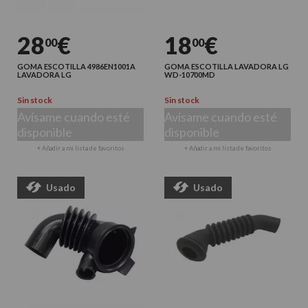
28
€
18
€
00
00
GOMA ESCOTILLA 4986EN1001A
GOMA ESCOTILLA LAVADORA LG
LAVADORA LG
WD-10700MD
Sin stock
Sin stock
Avísame cuando esté
Avísame cuando esté
disponible
disponible
+ Añadir a mi lista de favoritos
+ Añadir a mi lista de favoritos
Usado
Usado