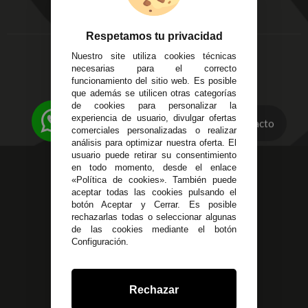
Aviso Legal
Córdoba
Entregas y
C/ Ingeniero Iribarren,
Devoluciones
Respetamos tu privacidad
14
Política de Privacidad
Nuestro site utiliza cookies técnicas
Alzira - Valencia
Pago Seguro
necesarias para el correcto
C/ Esplugues, 135
Terminos y
funcionamiento del sitio web. Es posible
que además se utilicen otras categorías
Condiciones Generales
de cookies para personalizar la
Políticas de Cookies
experiencia de usuario, divulgar ofertas
Contacto
comerciales personalizadas o realizar
análisis para optimizar nuestra oferta. El
usuario puede retirar su consentimiento
623 23 31 98
en todo momento, desde el enlace
«Política de cookies». También puede
Atendemos Whatsapp
aceptar todas las cookies pulsando el
botón Aceptar y Cerrar. Es posible
955 44 45 43
/
955 44 45 44
rechazarlas todas o seleccionar algunas
de las cookies mediante el botón
info@steielectronica.com
Configuración.
Avenida Plaza de Toros,
Local 3 Écija (Sevilla)
Rechazar