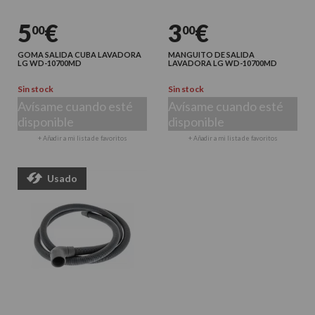
5
€
3
€
00
00
GOMA SALIDA CUBA LAVADORA
MANGUITO DE SALIDA
LG WD-10700MD
LAVADORA LG WD-10700MD
Sin stock
Sin stock
Avísame cuando esté
Avísame cuando esté
disponible
disponible
+ Añadir a mi lista de favoritos
+ Añadir a mi lista de favoritos
Usado