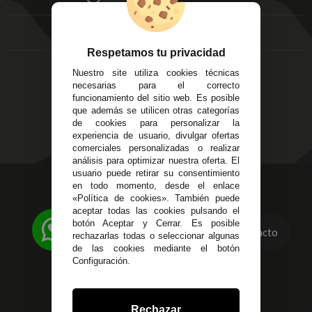
FAQ's
Local 3
Aviso Legal
Córdoba
Entregas y
C/ Ingeniero Iribarren,
Devoluciones
Respetamos tu privacidad
14
Política de Privacidad
Nuestro site utiliza cookies técnicas
Alzira - Valencia
Pago Seguro
necesarias para el correcto
C/ Esplugues, 135
Terminos y
funcionamiento del sitio web. Es posible
que además se utilicen otras categorías
Condiciones Generales
de cookies para personalizar la
Políticas de Cookies
experiencia de usuario, divulgar ofertas
comerciales personalizadas o realizar
análisis para optimizar nuestra oferta. El
usuario puede retirar su consentimiento
623 23 31 98
en todo momento, desde el enlace
«Política de cookies». También puede
Atendemos Whatsapp
aceptar todas las cookies pulsando el
botón Aceptar y Cerrar. Es posible
955 44 45 43
/
955 44 45 44
Contacto
rechazarlas todas o seleccionar algunas
de las cookies mediante el botón
info@steielectronica.com
Configuración.
Avenida Plaza de Toros,
Local 3 Écija (Sevilla)
Rechazar