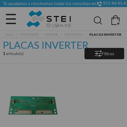
955 44 45 4
Te ayudamos y resolvemos todas tus consultas en:
Todas las categorias
Inicio
>
TELEVISIÓN
>
HISENSE
>
REPUESTOS
>
PLACAS INVERTER
PLACAS INVERTER
Filtros
1
articulo(s)