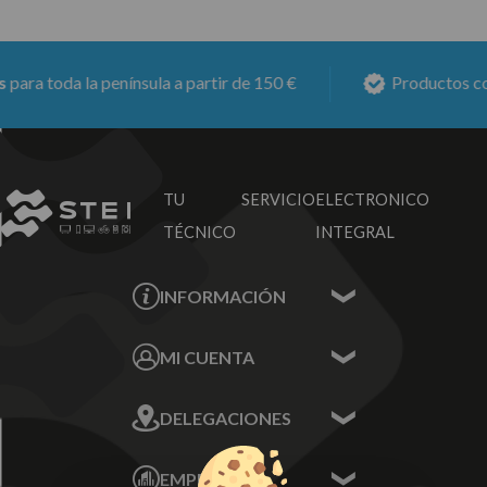
ra toda la península a partir de 150 €
Productos con
TU SERVICIO
ELECTRONICO
TÉCNICO
INTEGRAL
INFORMACIÓN
Contacta con nosotros
MI CUENTA
Sobre nosotros
Mis Datos
DELEGACIONES
Mis Direcciones
Mis Pedidos
Écija - Sevilla
Mis favoritos
EMPRESA
Av. Plaza de Toros.