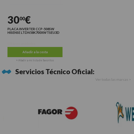
30
€
00
PLACA INVERTER CCP-508SW
HISENSE LTDN58K700XWTSEU3D
Últimas unidades
Añadir a la cesta
+ Añadir a mi lista de favoritos
Servicios Técnico Oficial:
Ver todas las marcas >