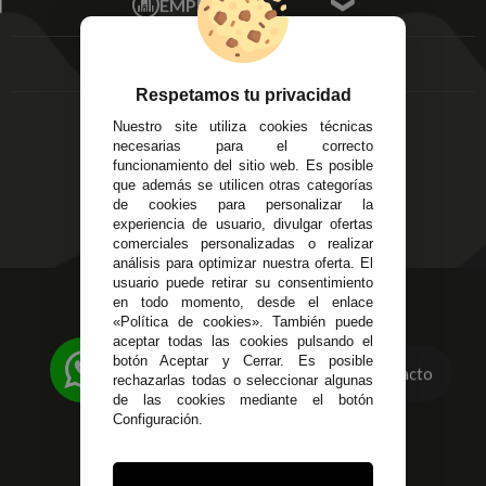
EMPRESA
Av. Plaza de Toros.
FAQ's
Local 3
Aviso Legal
Córdoba
Entregas y
C/ Ingeniero Iribarren,
Devoluciones
Respetamos tu privacidad
14
Política de Privacidad
Nuestro site utiliza cookies técnicas
Alzira - Valencia
Pago Seguro
necesarias para el correcto
C/ Esplugues, 135
Terminos y
funcionamiento del sitio web. Es posible
que además se utilicen otras categorías
Condiciones Generales
de cookies para personalizar la
Políticas de Cookies
experiencia de usuario, divulgar ofertas
comerciales personalizadas o realizar
análisis para optimizar nuestra oferta. El
usuario puede retirar su consentimiento
623 23 31 98
en todo momento, desde el enlace
«Política de cookies». También puede
Atendemos Whatsapp
aceptar todas las cookies pulsando el
botón Aceptar y Cerrar. Es posible
Contacto
955 44 45 43
/
955 44 45 44
rechazarlas todas o seleccionar algunas
de las cookies mediante el botón
info@steielectronica.com
Configuración.
Avenida Plaza de Toros,