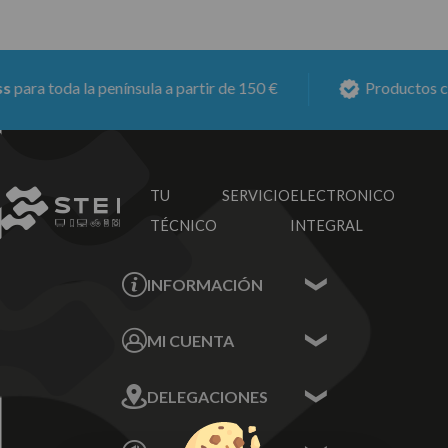
ara toda la península a partir de 150 €
Productos con
TU SERVICIO
ELECTRONICO
TÉCNICO
INTEGRAL
INFORMACIÓN
Contacta con nosotros
MI CUENTA
Sobre nosotros
Mis Datos
DELEGACIONES
Mis Direcciones
Mis Pedidos
Écija - Sevilla
Mis favoritos