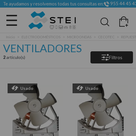
955 44 45 4
Te ayudamos y resolvemos todas tus consultas en:
Todas las categorias
Inicio
>
ELECTRODOMÉSTICOS
>
MICROONDAS
>
CECOTEC
>
REPUES
VENTILADORES
Filtros
2
articulo(s)
Usado
Usado