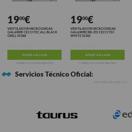
19
€
19
€
00
00
VENTILADOR MICROONDAS
VENTILADOR MICROONDAS
GAL6309E CECOTEC ALL BLACK
GAL6309E(30)-ZD CECOTEC
GRILL 01368
WHITE 01361
Últimas unidades
Últimas unidades
Añadir a la cesta
Añadir a la cesta
+ Añadir a mi lista de favoritos
+ Añadir a mi lista de favoritos
Servicios Técnico Oficial:
Ver todas las marcas >