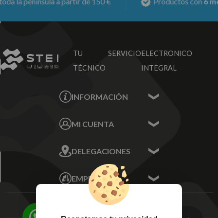
península a partir de 150 €
Productos con
6 meses de
TU SERVICIO
ELECTRONICO
TÉCNICO
INTEGRAL
INFORMACIÓN
Contacta con nosotros
MI CUENTA
Sobre nosotros
Mis Datos
DELEGACIONES
Mis Direcciones
Mis Pedidos
Écija - Sevilla
Mis favoritos
EMPRESA
Av. Plaza de Toros.
FAQ's
Local 3
Aviso Legal
Córdoba
Entregas y
C/ Ingeniero Iribarren,