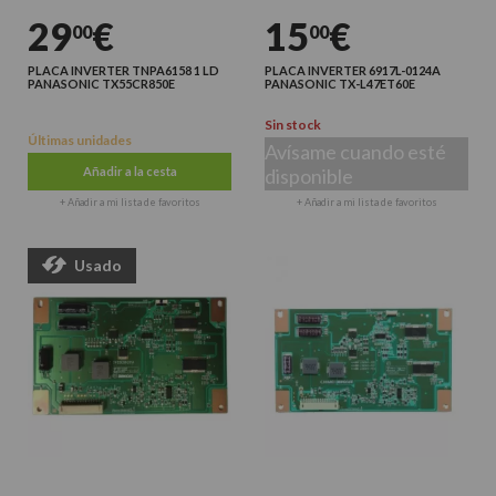
29
€
15
€
00
00
PLACA INVERTER TNPA6158 1 LD
PLACA INVERTER 6917L-0124A
PANASONIC TX55CR850E
PANASONIC TX-L47ET60E
Sin stock
Últimas unidades
Avísame cuando esté
Añadir a la cesta
disponible
+ Añadir a mi lista de favoritos
+ Añadir a mi lista de favoritos
Usado