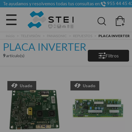
955 44 45 4
Te ayudamos y resolvemos todas tus consultas en:
Todas las categorias
Inicio
>
TELEVISIÓN
>
PANASONIC
>
REPUESTOS
>
PLACA INVERTER
PLACA INVERTER
Filtros
9
articulo(s)
Usado
Usado