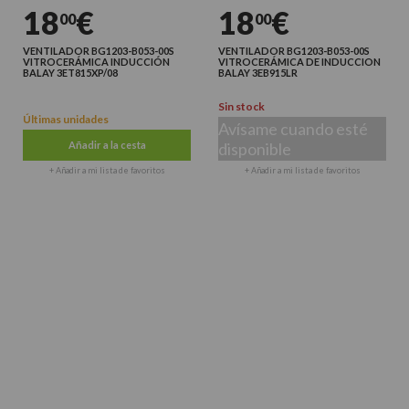
18
€
18
€
00
00
VENTILADOR BG1203-B053-00S
VENTILADOR BG1203-B053-00S
VITROCERÁMICA INDUCCIÓN
VITROCERÁMICA DE INDUCCION
BALAY 3ET815XP/08
BALAY 3EB915LR
Sin stock
Últimas unidades
Avísame cuando esté
Añadir a la cesta
disponible
+ Añadir a mi lista de favoritos
+ Añadir a mi lista de favoritos