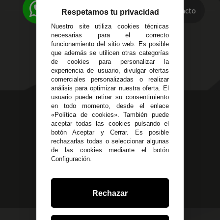
Entregas y
C/ Ingeniero Iribarren,
Contacto
Devoluciones
Respetamos tu privacidad
14
Política de Privacidad
Nuestro site utiliza cookies técnicas
Alzira - Valencia
Pago Seguro
necesarias para el correcto
C/ Esplugues, 135
Terminos y
funcionamiento del sitio web. Es posible
que además se utilicen otras categorías
Condiciones Generales
de cookies para personalizar la
Políticas de Cookies
experiencia de usuario, divulgar ofertas
comerciales personalizadas o realizar
análisis para optimizar nuestra oferta. El
usuario puede retirar su consentimiento
623 23 31 98
en todo momento, desde el enlace
«Política de cookies». También puede
Atendemos Whatsapp
aceptar todas las cookies pulsando el
botón Aceptar y Cerrar. Es posible
955 44 45 43
/
955 44 45 44
rechazarlas todas o seleccionar algunas
de las cookies mediante el botón
info@steielectronica.com
Configuración.
Avenida Plaza de Toros,
Local 3 Écija (Sevilla)
Rechazar