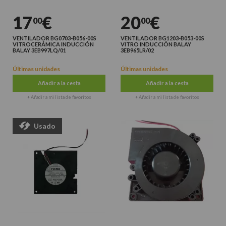
17
€
20
€
00
00
VENTILADOR BG0703-B056-00S
VENTILADOR BG1203-B053-00S
VITROCERÁMICA INDUCCIÓN
VITRO INDUCCIÓN BALAY
BALAY 3EB997LQ/01
3EB965LR/02
Últimas unidades
Últimas unidades
Añadir a la cesta
Añadir a la cesta
+ Añadir a mi lista de favoritos
+ Añadir a mi lista de favoritos
Usado