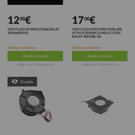
12
€
17
€
00
00
VENTILADOR 9001227266 BALAY
VENTILADOR BG0703-B056-00S
3EB864ER103
VITROCERÁMICA INDUCCIÓN
BALAY 3EB928L/20
Últimas unidades
Últimas unidades
Añadir a la cesta
Añadir a la cesta
+ Añadir a mi lista de favoritos
+ Añadir a mi lista de favoritos
Usado