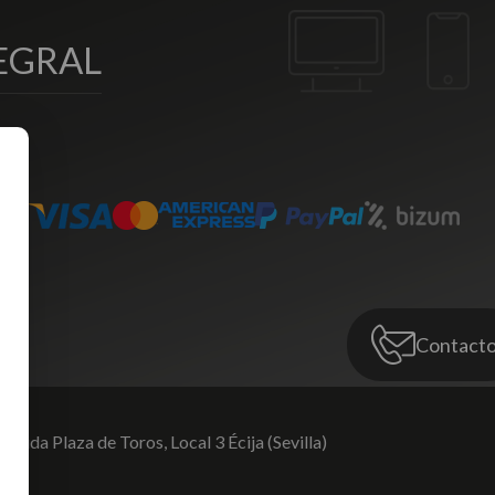
EGRAL
Contact
venida Plaza de Toros,
Local 3 Écija (Sevilla)