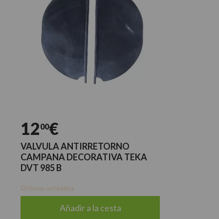
12
€
00
VALVULA ANTIRRETORNO
CAMPANA DECORATIVA TEKA
DVT 985 B
Últimas unidades
Añadir a la cesta