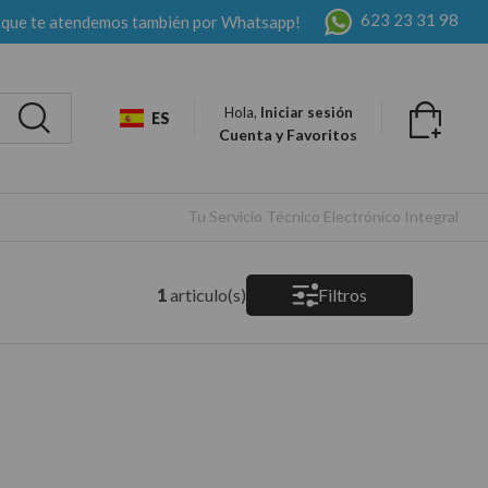
623 23 31 98
 que te atendemos también por Whatsapp!
Hola,
Iniciar sesión
ES
Cuenta y Favoritos
Tu Servicio Técnico Electrónico Integral
1
articulo(s)
Filtros