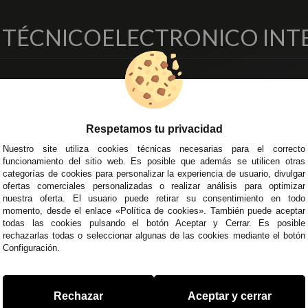
O TÉCNICO
ELECTRONICO INT
EMPRESA
DELEGACIONES
so Legal
Écija - Sevilla
regas y Devoluciones
Av. Plaza de Toros. Local 3
Respetamos tu privacidad
ítica de Privacidad
Córdoba
Nuestro site utiliza cookies técnicas necesarias para el correcto
o Seguro
C/ Ingeniero Iribarren, 14
funcionamiento del sitio web. Es posible que además se utilicen otras
minos y
Alzira - Valencia
categorías de cookies para personalizar la experiencia de usuario, divulgar
diciones Generales
C/ Esplugues, 135
ofertas comerciales personalizadas o realizar análisis para optimizar
íticas de Cookies
nuestra oferta. El usuario puede retirar su consentimiento en todo
momento, desde el enlace «Política de cookies». También puede aceptar
todas las cookies pulsando el botón Aceptar y Cerrar. Es posible
rechazarlas todas o seleccionar algunas de las cookies mediante el botón
Configuración.
 45 43
/
955 44 45 44
info@steielectronica.com
A
Rechazar
Aceptar y cerrar