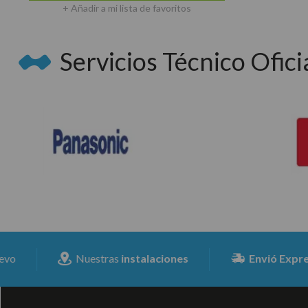
+ Añadir a mi lista de favoritos
Servicios Técnico Oficia
Nuestras
instalaciones
Envió Expresss
para 