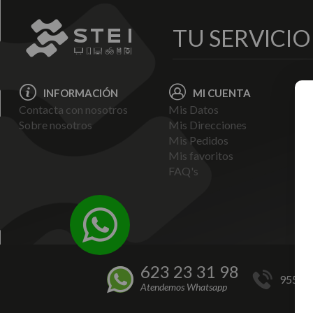
TU SERVICI
INFORMACIÓN
MI CUENTA
Contacta con nosotros
Mis Datos
Avi
Sobre nosotros
Mis Direcciones
Ent
Mis Pedidos
Pol
Mis favoritos
Pag
FAQ's
Ter
Con
Pol
623 23 31 98
955 44
Atendemos Whatsapp