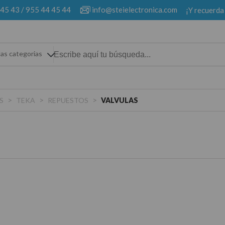
 45 43
/
955 44 45 44
info@steielectronica.com
¡Y recuerda
las categorias
>
>
>
S
TEKA
REPUESTOS
VALVULAS