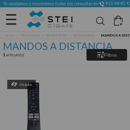
955 44 45 4
Te ayudamos y resolvemos todas tus consultas en:
Todas las categorias
Inicio
>
TELEVISIÓN
>
SMART TECH
>
ACCESORIOS
>
MANDOS A DIS
MANDOS A DISTANCIA
Filtros
1
articulo(s)
Usado