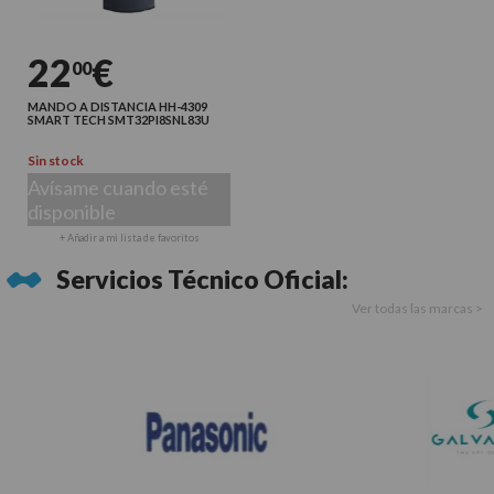
22
€
00
MANDO A DISTANCIA HH-4309
SMART TECH SMT32PI8SNL83U
Sin stock
Avísame cuando esté
disponible
+ Añadir a mi lista de favoritos
Servicios Técnico Oficial:
Ver todas las marcas >