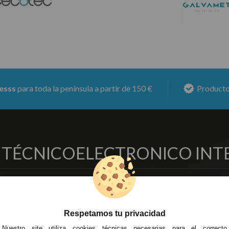
ara toda la península a partir de 150 €
Productos co
O TÉCNICO
ELECTRONICO INT
EMPRESA
DELEGACIONES
so Legal
Écija - Sevilla
Respetamos tu privacidad
regas y Devoluciones
Av. Plaza de Toros. Local 3
ítica de Privacidad
Córdoba
Nuestro site utiliza cookies técnicas necesarias para el correcto