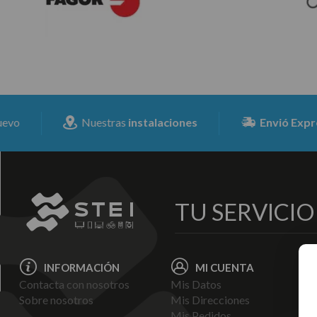
Nuestras
instalaciones
Envió Expresss
p
TU SERVICI
INFORMACIÓN
MI CUENTA
Contacta con nosotros
Mis Datos
Avi
Sobre nosotros
Mis Direcciones
Ent
Mis Pedidos
Pol