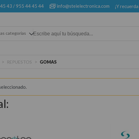
 45 43
/
955 44 45 44
info@steielectronica.com
¡Y recuerda
las categorias
>
>
REPUESTOS
GOMAS
seleccionado.
l: