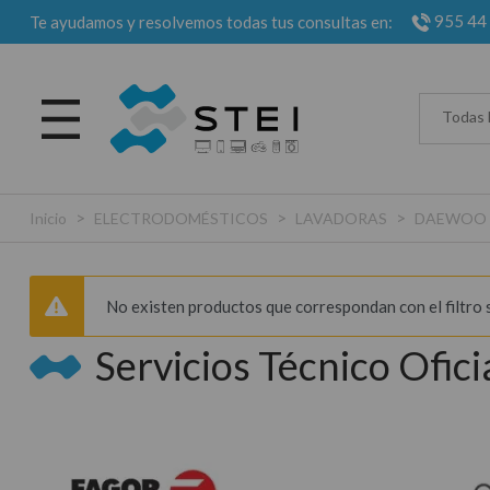
955 44
Te ayudamos y resolvemos todas tus consultas en:
Todas 
>
>
>
Inicio
ELECTRODOMÉSTICOS
LAVADORAS
DAEWOO
No existen productos que correspondan con el filtro 
Servicios Técnico Oficia