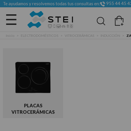
955 44 45 4
Te ayudamos y resolvemos todas tus consultas en:
Todas las categorias
Inicio
>
ELECTRODOMÉSTICOS
>
VITROCERÁMICAS
>
INDUCCIÓN
>
ZA
PLACAS
VITROCERÁMICAS