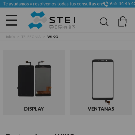
955 44 45 4
Te ayudamos y resolvemos todas tus consultas en:
Todas las categorias
Inicio
>
TELEFONÍA
>
WIKO
DISPLAY
VENTANAS