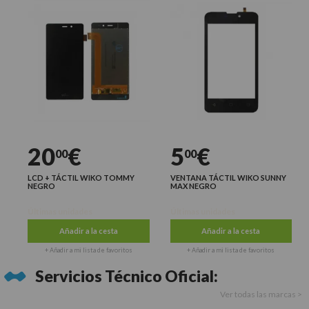
20
€
5
€
00
00
LCD + TÁCTIL WIKO TOMMY
VENTANA TÁCTIL WIKO SUNNY
NEGRO
MAX NEGRO
Últimas unidades
Últimas unidades
Añadir a la cesta
Añadir a la cesta
+ Añadir a mi lista de favoritos
+ Añadir a mi lista de favoritos
Servicios Técnico Oficial:
Ver todas las marcas >