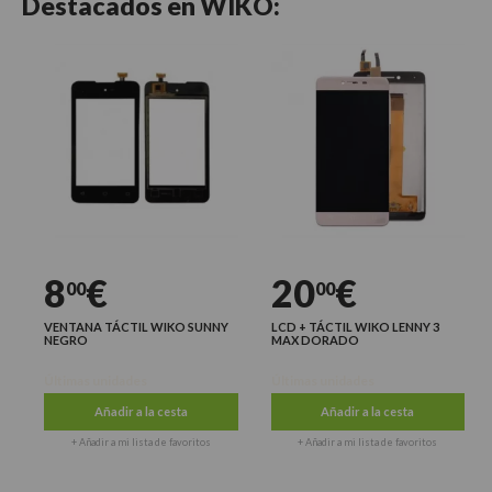
Destacados en
WIKO:
8
€
20
€
00
00
VENTANA TÁCTIL WIKO SUNNY
LCD + TÁCTIL WIKO LENNY 3
NEGRO
MAX DORADO
Últimas unidades
Últimas unidades
Añadir a la cesta
Añadir a la cesta
+ Añadir a mi lista de favoritos
+ Añadir a mi lista de favoritos