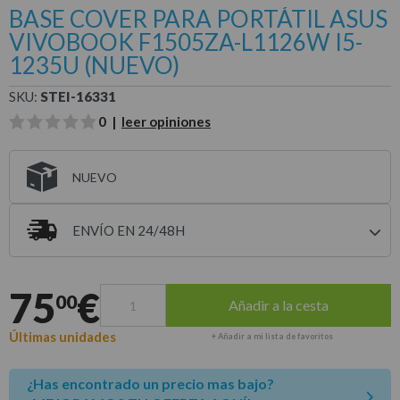
BASE COVER PARA PORTÁTIL ASUS
VIVOBOOK F1505ZA-L1126W I5-
1235U (NUEVO)
SKU:
STEI-16331
0 |
leer opiniones
NUEVO
ENVÍO EN 24/48H
Entrega estimada para envíos a península
75
€
00
Añadir a la cesta
Últimas unidades
+ Añadir a mi lista de favoritos
¿Has encontrado un precio mas bajo?