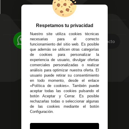
Mis Pedidos
Écija - Sevilla
Mis favoritos
EMPRESA
Av. Plaza de Toros.
FAQ's
Local 3
Aviso Legal
Respetamos tu privacidad
Córdoba
Entregas y
C/ Ingeniero Iribarren,
Nuestro site utiliza cookies técnicas
Devoluciones
14
necesarias para el correcto
Contacto
Política de Privacidad
funcionamiento del sitio web. Es posible
Alzira - Valencia
Pago Seguro
que además se utilicen otras categorías
C/ Esplugues, 135
Terminos y
de cookies para personalizar la
experiencia de usuario, divulgar ofertas
Condiciones Generales
comerciales personalizadas o realizar
Políticas de Cookies
análisis para optimizar nuestra oferta. El
usuario puede retirar su consentimiento
en todo momento, desde el enlace
«Política de cookies». También puede
623 23 31 98
aceptar todas las cookies pulsando el
botón Aceptar y Cerrar. Es posible
Atendemos Whatsapp
rechazarlas todas o seleccionar algunas
de las cookies mediante el botón
955 44 45 43
/
955 44 45 44
Configuración.
info@steielectronica.com