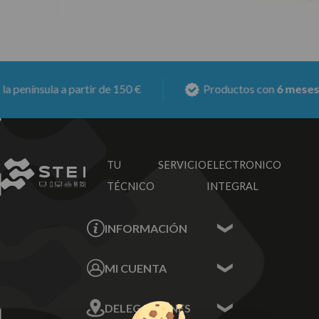
nsula a partir de 150 €
Productos con
6 meses de ga
TU SERVICIO
ELECTRONICO
TÉCNICO
INTEGRAL
INFORMACIÓN
Contacta con nosotros
MI CUENTA
Sobre nosotros
Mis Datos
DELEGACIONES
Mis Direcciones