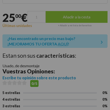
Entrega estimada para envíos a península
25
€
00
Añadir a la cesta
Últimas unidades
+ Añadir a mi lista de favoritos
¿Has encontrado un precio mas bajo?
¡MEJORAMOS TU OFERTA
AQUÍ
!
Estan son sus
características:
Usado, de desmontaje
Vuestras
Opiniones:
Escribe tu opinión sobre este producto
0/5
5 estrellas
0%
4 estrellas
0%
3 estrellas
0%