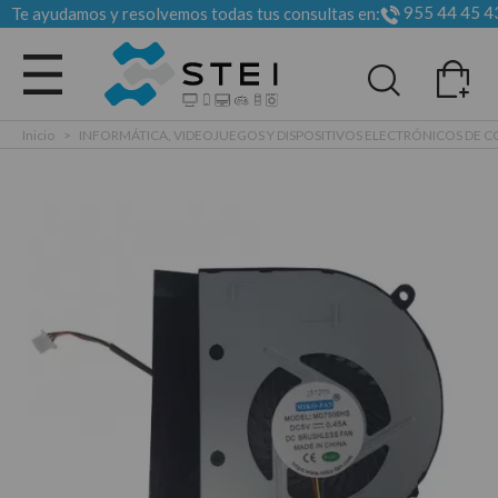
955 44 45 4
Te ayudamos y resolvemos todas tus consultas en:
Todas las categorias
Inicio
>
INFORMÁTICA, VIDEOJUEGOS Y DISPOSITIVOS ELECTRÓNICOS DE