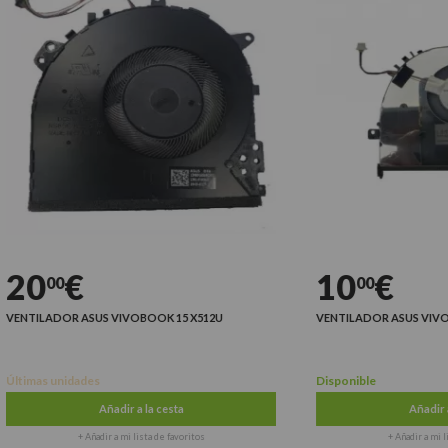
20
€
10
€
00
00
ENTILADOR ASUS VIVOBOOK 15 X512U
VENTILADOR ASUS VIVOBO
timas unidades
Disponible
Añadir a la cesta
Añadir a la
+ Añadir a mi lista de favoritos
+ Añadir a mi lista