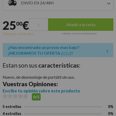
ENVÍO EN 24/48H
Entrega estimada para envíos a península
25
€
00
Añadir a la cesta
Últimas unidades
+ Añadir a mi lista de favoritos
¿Has encontrado un precio mas bajo?
¡MEJORAMOS TU OFERTA
AQUÍ
!
Estan son sus
características:
Nuevo, de desmontaje de portátil sin uso.
Vuestras
Opiniones:
Escribe tu opinión sobre este producto
0/5
5 estrellas
0%
4 estrellas
0%