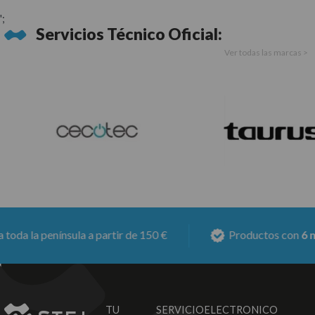
';
Servicios Técnico Oficial:
Ver todas las marcas >
a península a partir de 150 €
Productos con
6 meses 
TU SERVICIO
ELECTRONICO