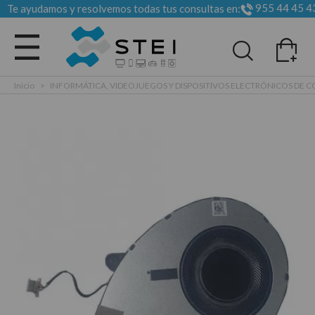
955 44 45 4
Te ayudamos y resolvemos todas tus consultas en:
Todas las categorias
Inicio
>
INFORMÁTICA, VIDEOJUEGOS Y DISPOSITIVOS ELECTRÓNICOS DE