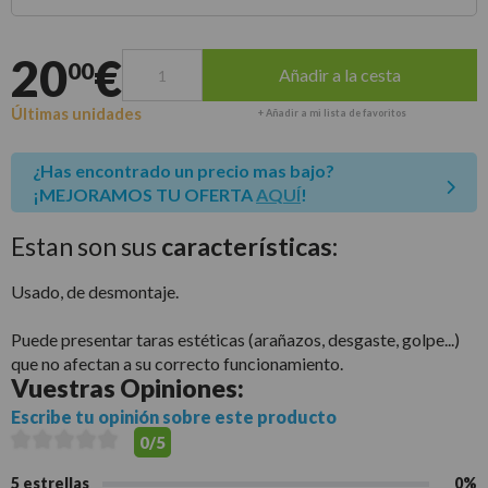
Entrega estimada para envíos a península
20
€
00
Añadir a la cesta
Últimas unidades
+ Añadir a mi lista de favoritos
¿Has encontrado un precio mas bajo?
¡MEJORAMOS TU OFERTA
AQUÍ
!
Estan son sus
características:
Usado, de desmontaje.
Puede presentar taras estéticas (arañazos, desgaste, golpe...)
que no afectan a su correcto funcionamiento.
Vuestras
Opiniones:
Escribe tu opinión sobre este producto
0/5
5 estrellas
0%