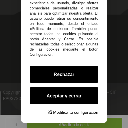
Políticas de Cookies
experiencia de usuario, divulgar ofertas
comerciales personalizadas o realizar
análisis para optimizar nuestra oferta. El
usuario puede retirar su consentimiento
623 23 31 98
en todo momento, desde el enlace
«Política de cookies». También puede
Atendemos Whatsapp
aceptar todas las cookies pulsando el
botón Aceptar y Cerrar. Es posible
955 44 45 43
/
955 44 45 44
rechazarlas todas o seleccionar algunas
de las cookies mediante el botón
info@steielectronica.com
Configuración.
Avenida Plaza de Toros,
Local 3 Écija (Sevilla)
Rechazar
Copyright © 2026 STEI GLOBAL MULTISERVICES, S.L - CIF
Aceptar y cerrar
B90373093. info@steielectronica.com
Modifica tu configuración
Desarrollado por
Añadir a la cesta