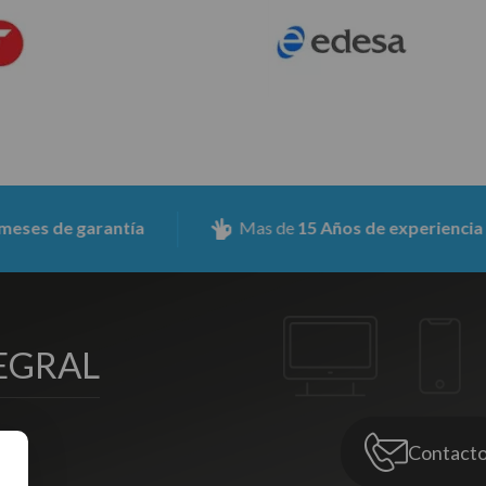
tía
Mas de
15 Años de experiencia
Aseg
EGRAL
Contact