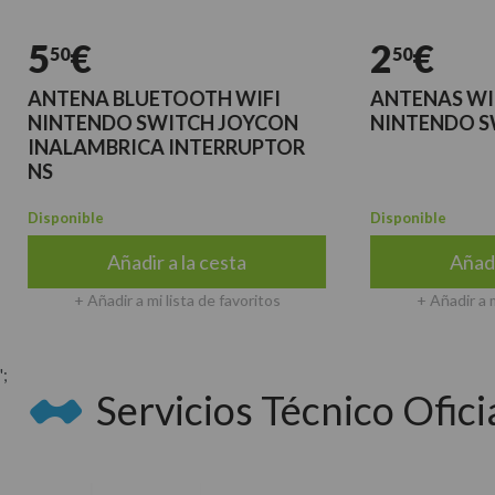
€
2
€
50
50
NTENA BLUETOOTH WIFI
ANTENAS WIFI + 
INTENDO SWITCH JOYCON
NINTENDO SWITC
NALAMBRICA INTERRUPTOR
S
ponible
Disponible
Añadir a la cesta
Añadir a la
+ Añadir a mi lista de favoritos
+ Añadir a mi lista 
';
Servicios Técnico Oficia