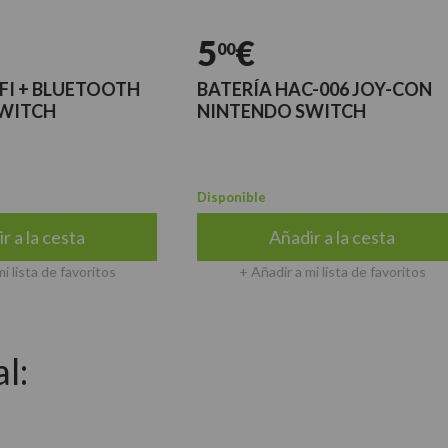
5
€
00
BLUETOOTH
BATERÍA HAC-006 JOY-CON
H
NINTENDO SWITCH
Disponible
 cesta
Añadir a la cesta
de favoritos
+ Añadir a mi lista de favoritos
l: