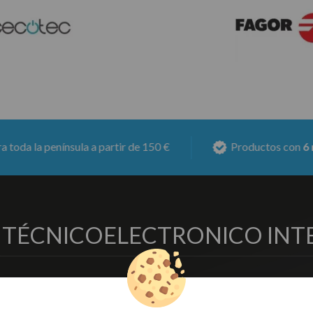
la a partir de 150 €
Productos con
6 meses de garan
O TÉCNICO
ELECTRONICO INT
EMPRESA
DELEGACIONES
so Legal
Écija - Sevilla