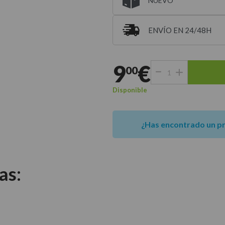
NUEVO
ENVÍO EN 24/48H
Entrega estimada para 
9
€
00
Disponible
¿Has encontrado un p
as: