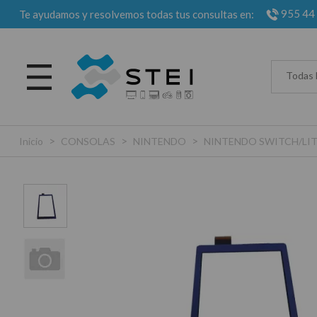
955 44
Te ayudamos y resolvemos todas tus consultas en:
Todas 
>
>
>
Inicio
CONSOLAS
NINTENDO
NINTENDO SWITCH/LI