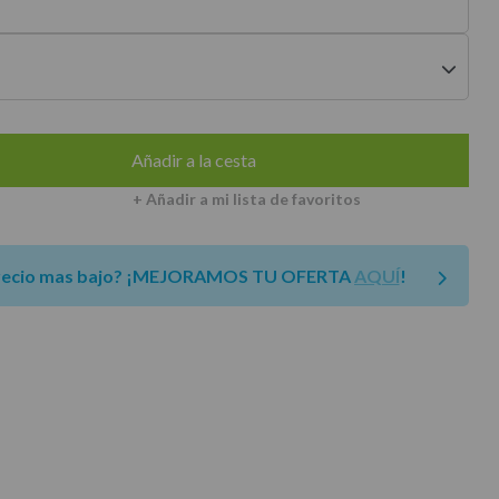
envíos a península
Añadir a la cesta
+ Añadir a mi lista de favoritos
recio mas bajo?
¡MEJORAMOS TU OFERTA
AQUÍ
!