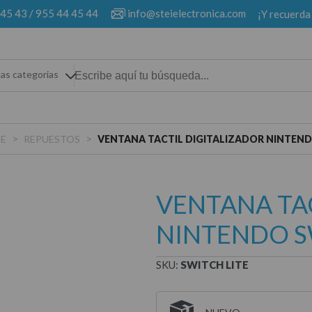
 45 43
/
955 44 45 44
info@steielectronica.com
¡Y recuerda
las categorias
>
>
TE
REPUESTOS
VENTANA TACTIL DIGITALIZADOR NINTEND
VENTANA TA
NINTENDO S
SKU:
SWITCH LITE