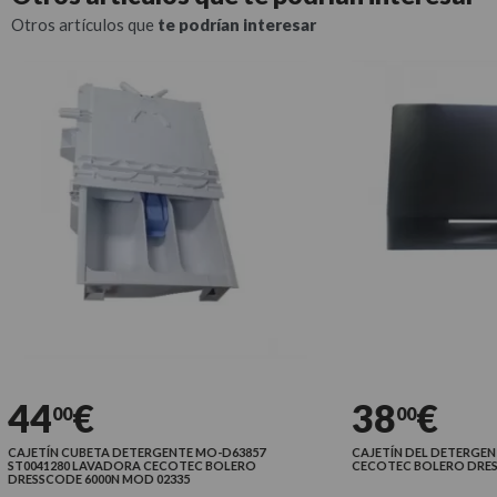
Otros artículos que
te podrían interesar
44
€
38
€
00
00
AJETÍN CUBETA DETERGENTE MO-D63857
CAJETÍN DEL DETERGENTE
T0041280 LAVADORA CECOTEC BOLERO
CECOTEC BOLERO DRESSC
RESSCODE 6000N MOD 02335