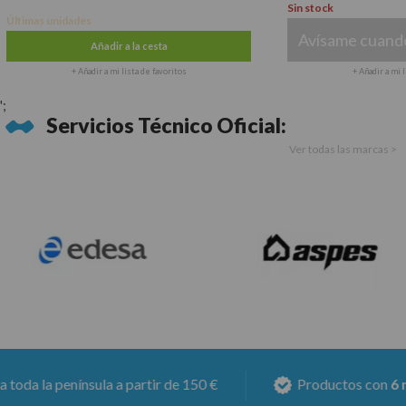
Sin stock
ltimas unidades
Avísame cuando e
Añadir a la cesta
+ Añadir a mi lista de favoritos
+ Añadir a mi lista
';
Servicios Técnico Oficial:
Ver todas las marcas >
la península a partir de 150 €
Productos con
6 meses