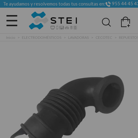
955 44 45 4
Te ayudamos y resolvemos todas tus consultas en:
Todas las categorias
Inicio
>
ELECTRODOMÉSTICOS
>
LAVADORAS
>
CECOTEC
>
REPUESTO