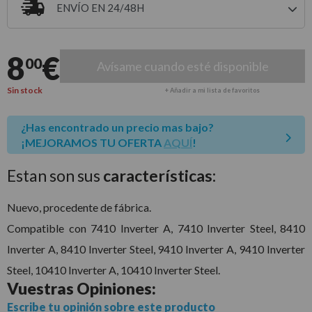
ENVÍO EN 24/48H
Entrega estimada para envíos a península
8
€
00
Avísame cuando esté disponible
Sin stock
+ Añadir a mi lista de favoritos
¿Has encontrado un precio mas bajo?
¡MEJORAMOS TU OFERTA
AQUÍ
!
Estan son sus
características:
Nuevo, procedente de fábrica.
Compatible con 7410 Inverter A, 7410 Inverter Steel, 8410
Inverter A, 8410 Inverter Steel, 9410 Inverter A, 9410 Inverter
Steel, 10410 Inverter A, 10410 Inverter Steel.
Vuestras
Opiniones:
Escribe tu opinión sobre este producto