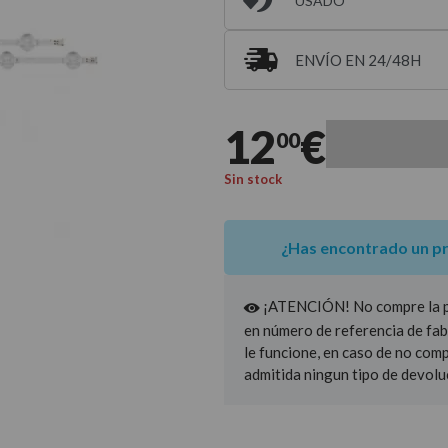
USADO
ENVÍO EN 24/48H
Entrega estimada para 
12
€
00
Sin stock
¿Has encontrado un p
¡ATENCIÓN! No compre la pie
en número de referencia de fab
le funcione, en caso de no com
admitida ningun tipo de devolu