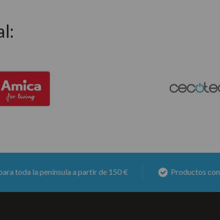
l:
nsula a partir de 150 €
Productos con
6 meses de ga