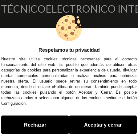
O TÉCNICO
ELECTRONICO INT
EMPRESA
DELEGACIONES
so Legal
Écija - Sevilla
regas y Devoluciones
Av. Plaza de Toros. Local 3
Respetamos tu privacidad
ítica de Privacidad
Córdoba
Nuestro site utiliza cookies técnicas necesarias para el correcto
o Seguro
C/ Ingeniero Iribarren, 14
funcionamiento del sitio web. Es posible que además se utilicen otras
minos y
Alzira - Valencia
categorías de cookies para personalizar la experiencia de usuario, divulgar
diciones Generales
C/ Esplugues, 135
ofertas comerciales personalizadas o realizar análisis para optimizar
íticas de Cookies
nuestra oferta. El usuario puede retirar su consentimiento en todo
momento, desde el enlace «Política de cookies». También puede aceptar
todas las cookies pulsando el botón Aceptar y Cerrar. Es posible
rechazarlas todas o seleccionar algunas de las cookies mediante el botón
Configuración.
 45 43
/
955 44 45 44
info@steielectronica.com
A
Rechazar
Aceptar y cerrar