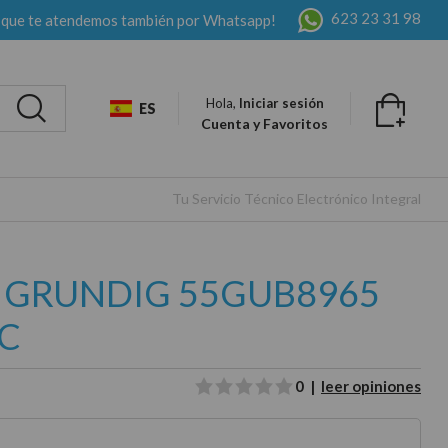
623 23 31 98
 que te atendemos también por Whatsapp!
Hola,
Iniciar sesión
ES
Cuenta y Favoritos
Tu Servicio Técnico Electrónico Integral
D GRUNDIG 55GUB8965
C
0 |
leer opiniones