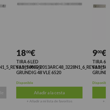
18
€
9
€
00
00
TIRA 6 LED
TIRA 6 LEDS
EV1.1_140509
SAMSUNG_2013ARC48_3228N1_6_REV1.1_140509
SAMSUNG_20
GRUNDIG 48 VLE 6520
GRUNDIG 48V
Disponible
Disponible
Añadir a la cesta
Añadi
+ Añadir a mi lista de favoritos
+ Añadir a m