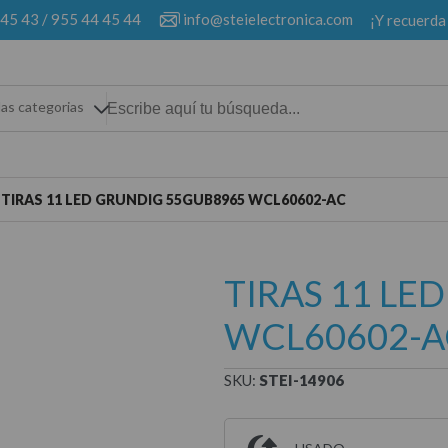
 45 43
/
955 44 45 44
info@steielectronica.com
¡Y recuerda
las categorias
TIRAS 11 LED GRUNDIG 55GUB8965 WCL60602-AC
TIRAS 11 LE
WCL60602-A
SKU:
STEI-14906