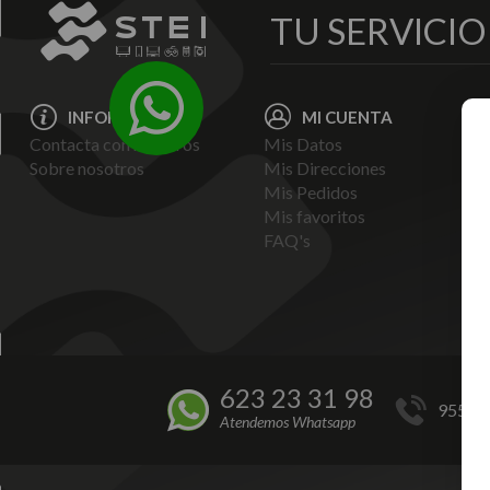
TU SERVICI
INFORMACIÓN
MI CUENTA
Contacta con nosotros
Mis Datos
Avi
Sobre nosotros
Mis Direcciones
Ent
Mis Pedidos
Pol
Mis favoritos
Pag
FAQ's
Ter
Con
Pol
623 23 31 98
955 44
Atendemos Whatsapp