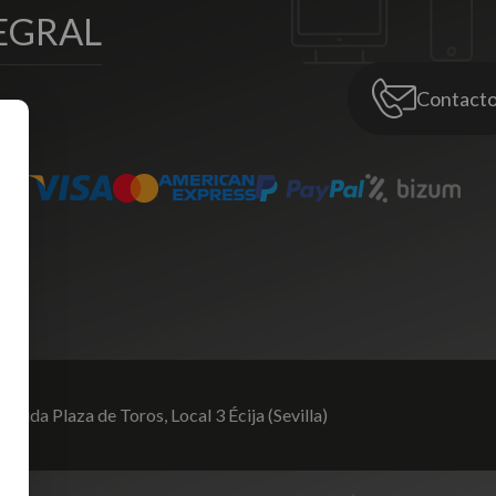
EGRAL
Contact
venida Plaza de Toros,
Local 3 Écija (Sevilla)