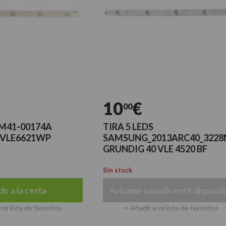
10
€
00
-00174A
TIRA 5 LEDS
6621WP
SAMSUNG_2013ARC40_3228N1_5_R
GRUNDIG 40 VLE 4520 BF
Sin stock
a cesta
Avísame cuando esté disponible
a de favoritos
+ Añadir a mi lista de favoritos