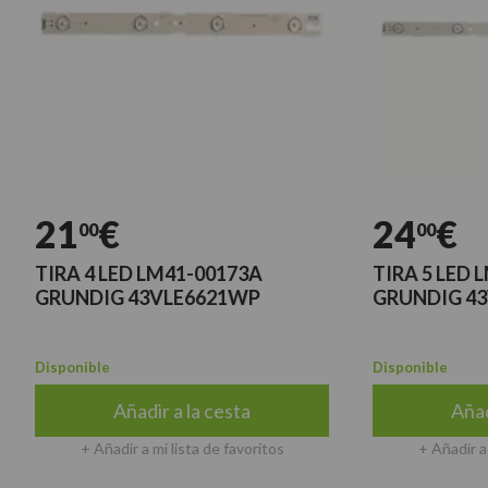
21
€
24
€
00
00
IRA 4 LED LM41-00173A
TIRA 5 LED LM41
RUNDIG 43VLE6621WP
GRUNDIG 43VLE
isponible
Disponible
Añadir a la cesta
Añadir a l
+ Añadir a mi lista de favoritos
+ Añadir a mi list