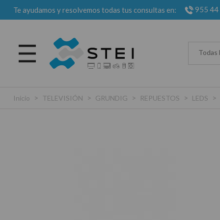
955 44
Te ayudamos y resolvemos todas tus consultas en:
Todas 
>
>
>
>
>
Inicio
TELEVISIÓN
GRUNDIG
REPUESTOS
LEDS