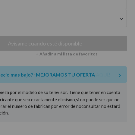
envíos a península
Avísame cuando esté disponible
+ Añadir a mi lista de favoritos
recio mas bajo?
¡MEJORAMOS TU OFERTA
AQUÍ
!
za por el modelo de su televisor. Tiene que tener en cuenta
ricante que sea exactamente el mismo,si no puede ser que no
prar el número de fabrican por error de noconsultar no estará
ción.