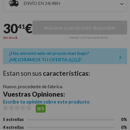
ENVÍO EN 24/48H
Entrega estimada para envíos a península
30
€
41
Avísame cuando esté disponible
Sin stock
+ Añadir a mi lista de favoritos
¿Has encontrado un precio mas bajo?
¡MEJORAMOS TU OFERTA
AQUÍ
!
Estan son sus
características:
Nuevo, procedente de fábrica.
Vuestras
Opiniones:
Escribe tu opinión sobre este producto
0/5
5 estrellas
0%
4 estrellas
0%