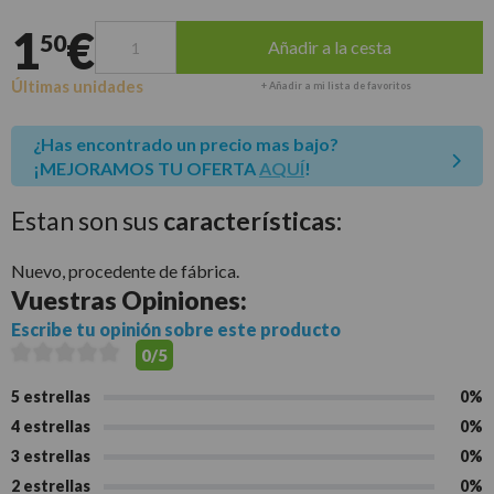
1
€
50
Añadir a la cesta
Últimas unidades
+ Añadir a mi lista de favoritos
¿Has encontrado un precio mas bajo?
¡MEJORAMOS TU OFERTA
AQUÍ
!
Estan son sus
características:
Nuevo, procedente de fábrica.
Vuestras
Opiniones:
Escribe tu opinión sobre este producto
0/5
5 estrellas
0%
4 estrellas
0%
3 estrellas
0%
2 estrellas
0%