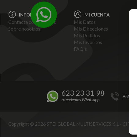
INFORMACIÓN
MI CUENTA
Contacta con nosotros
Mis Datos
Avi
Sobre nosotros
Mis Direcciones
Ent
Mis Pedidos
Pol
Mis favoritos
Pag
FAQ's
Ter
Con
Pol
623 23 31 98
955 44
Atendemos Whatsapp
Copyright © 2026 STEI GLOBAL MULTISERVICES, S.L - CIF B9