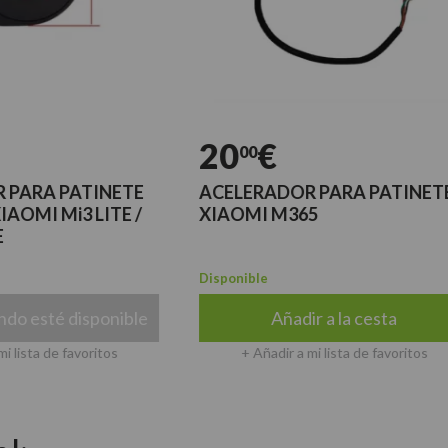
20
€
00
A PATINETE
ACELERADOR PARA PATINETE
 Mi3 LITE /
XIAOMI M365
Disponible
té disponible
Añadir a la cesta
 de favoritos
+ Añadir a mi lista de favoritos