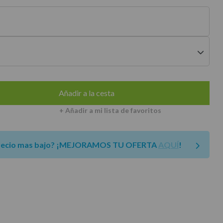
envíos a península
Añadir a la cesta
+ Añadir a mi lista de favoritos
recio mas bajo?
¡MEJORAMOS TU OFERTA
AQUÍ
!