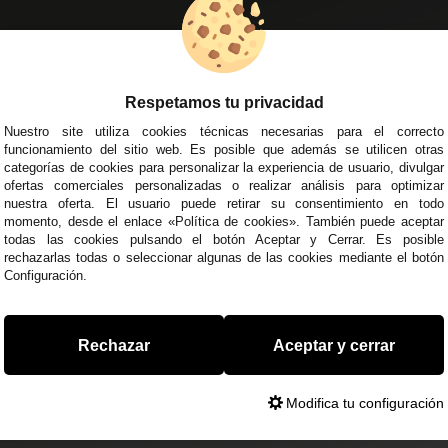
EMPRESA
DELEGACIONES
so Legal
Écija - Sevilla
regas y Devoluciones
Av. Plaza de Toros. Local 3
Respetamos tu privacidad
ítica de Privacidad
Córdoba
Nuestro site utiliza cookies técnicas necesarias para el correcto
o Seguro
C/ Ingeniero Iribarren, 14
funcionamiento del sitio web. Es posible que además se utilicen otras
minos y
Alzira - Valencia
categorías de cookies para personalizar la experiencia de usuario, divulgar
diciones Generales
C/ Esplugues, 135
ofertas comerciales personalizadas o realizar análisis para optimizar
íticas de Cookies
nuestra oferta. El usuario puede retirar su consentimiento en todo
momento, desde el enlace «Política de cookies». También puede aceptar
todas las cookies pulsando el botón Aceptar y Cerrar. Es posible
rechazarlas todas o seleccionar algunas de las cookies mediante el botón
Configuración.
 45 43
/
955 44 45 44
info@steielectronica.com
A
Rechazar
Aceptar y cerrar
Modifica tu configuración
0373093. info@steielectronica.com