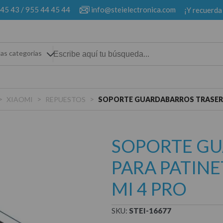
 45 43
/
955 44 45 44
info@steielectronica.com
¡Y recuerda
las categorias
>
>
>
XIAOMI
REPUESTOS
SOPORTE GUARDABARROS TRASERO 
SOPORTE GU
PARA PATINE
MI 4 PRO
SKU:
STEI-16677