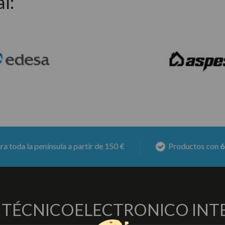
l:
la a partir de 150 €
Productos con
6 meses de garan
O TÉCNICO
ELECTRONICO INT