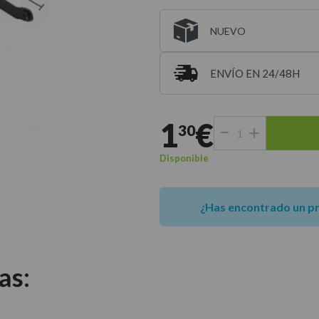
NUEVO
ENVÍO EN 24/48H
Entrega estimada para 
1
€
30
Disponible
¿Has encontrado un p
as: