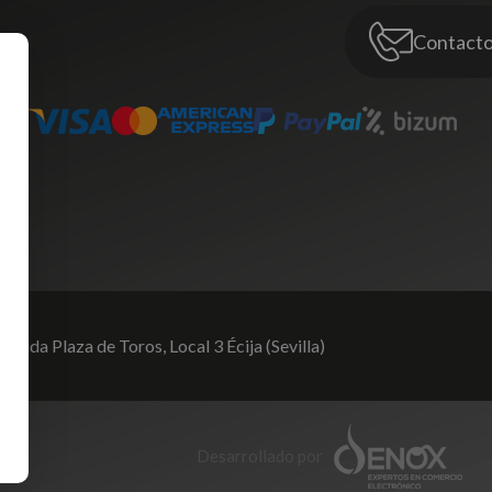
Contact
venida Plaza de Toros,
Local 3 Écija (Sevilla)
Desarrollado por