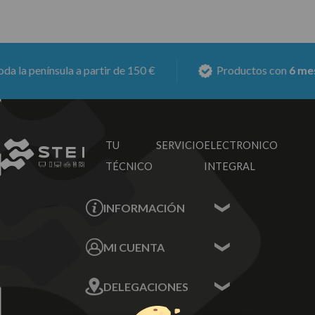
 península a partir de 150 €
Productos con
6 meses d
TU SERVICIO
ELECTRONICO
TÉCNICO
INTEGRAL
INFORMACIÓN
Contacta con nosotros
MI CUENTA
Sobre nosotros
Mis Datos
DELEGACIONES
Mis Direcciones
Mis Pedidos
Écija - Sevilla