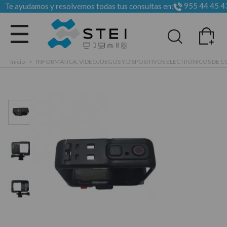
955 44 45 4
Te ayudamos y resolvemos todas tus consultas en:
Todas las categorias
Inicio
>
INFORMÁTICA, VIDEOJUEGOS Y DISPOSITIVOS ELECTRÓNICOS DE