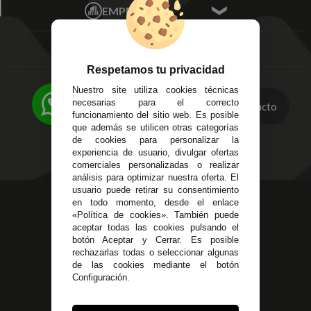
Mis favoritos
EMPRESA
Av. Plaza de Toros.
FAQ's
Local 3
Aviso Legal
Córdoba
Entregas y
C/ Ingeniero Iribarren,
Devoluciones
Respetamos tu privacidad
14
Política de Privacidad
Alzira - Valencia
Nuestro site utiliza cookies técnicas
Pago Seguro
necesarias para el correcto
C/ Esplugues, 135
Contacto
Terminos y
funcionamiento del sitio web. Es posible
que además se utilicen otras categorías
Condiciones Generales
de cookies para personalizar la
Políticas de Cookies
experiencia de usuario, divulgar ofertas
comerciales personalizadas o realizar
análisis para optimizar nuestra oferta. El
usuario puede retirar su consentimiento
623 23 31 98
en todo momento, desde el enlace
«Política de cookies». También puede
Atendemos Whatsapp
aceptar todas las cookies pulsando el
botón Aceptar y Cerrar. Es posible
955 44 45 43
/
955 44 45 44
rechazarlas todas o seleccionar algunas
de las cookies mediante el botón
info@steielectronica.com
Configuración.
Avenida Plaza de Toros,