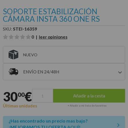
SOPORTE ESTABILIZACIÓN
CÁMARA INSTA 360 ONE RS
SKU:
STEI-16359
0 |
leer opiniones
NUEVO
ENVÍO EN 24/48H
Entrega estimada para envíos a península
30
€
00
Añadir a la cesta
Últimas unidades
+ Añadir a mi lista de favoritos
¿Has encontrado un precio mas bajo?
¡MEJORAMOS TU OFERTA
AQUÍ
!