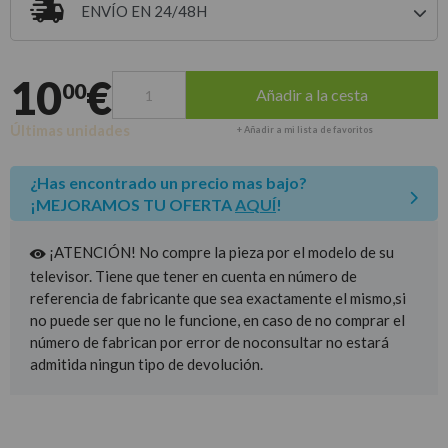
ENVÍO EN 24/48H
Entrega estimada para envíos a península
10
€
00
Añadir a la cesta
Últimas unidades
+ Añadir a mi lista de favoritos
¿Has encontrado un precio mas bajo?
¡MEJORAMOS TU OFERTA
AQUÍ
!
¡ATENCIÓN! No compre la pieza por el modelo de su
televisor. Tiene que tener en cuenta en número de
referencia de fabricante que sea exactamente el mismo,si
no puede ser que no le funcione, en caso de no comprar el
número de fabrican por error de noconsultar no estará
admitida ningun tipo de devolución.