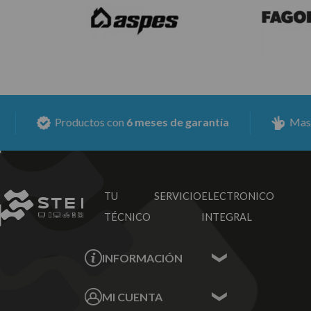
Productos con
6 meses de garantía
Mas de
15
TU SERVICIO
ELECTRONICO
TÉCNICO
INTEGRAL
INFORMACIÓN
Contacta con nosotros
MI CUENTA
Sobre nosotros