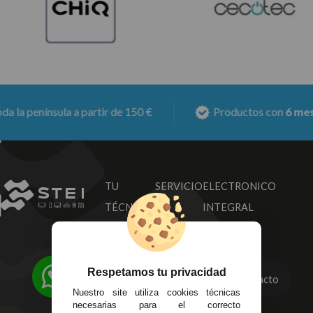
nínsula a partir de 150 €
Productos con
6 meses de g
TU SERVICIO
ELECTRONICO
TÉCNICO
INTEGRAL
INFORMACIÓN
Respetamos tu privacidad
Contacta con nosotros
Contacto
MI CUENTA
Sobre nosotros
Nuestro site utiliza cookies técnicas
necesarias para el correcto