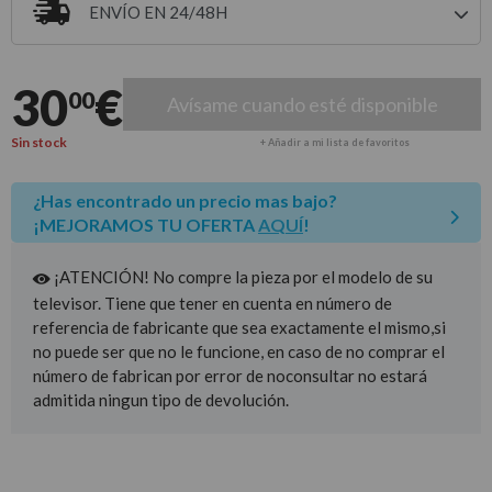
ENVÍO EN 24/48H
Entrega estimada para envíos a península
30
€
00
Avísame cuando esté disponible
Sin stock
+ Añadir a mi lista de favoritos
¿Has encontrado un precio mas bajo?
¡MEJORAMOS TU OFERTA
AQUÍ
!
¡ATENCIÓN! No compre la pieza por el modelo de su
televisor. Tiene que tener en cuenta en número de
referencia de fabricante que sea exactamente el mismo,si
no puede ser que no le funcione, en caso de no comprar el
número de fabrican por error de noconsultar no estará
admitida ningun tipo de devolución.