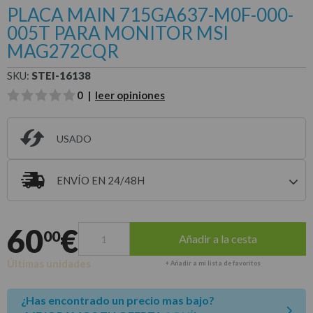
PLACA MAIN 715GA637-M0F-000-
005T PARA MONITOR MSI
MAG272CQR
SKU:
STEI-16138
0 |
leer opiniones
USADO
ENVÍO EN 24/48H
Entrega estimada para envíos a península
60
€
00
Añadir a la cesta
Últimas unidades
+ Añadir a mi lista de favoritos
¿Has encontrado un precio mas bajo?