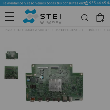
955 44 45 4
Te ayudamos y resolvemos todas tus consultas en:
Todas las categorias
Inicio
>
INFORMÁTICA, VIDEOJUEGOS Y DISPOSITIVOS ELECTRÓNICOS DE