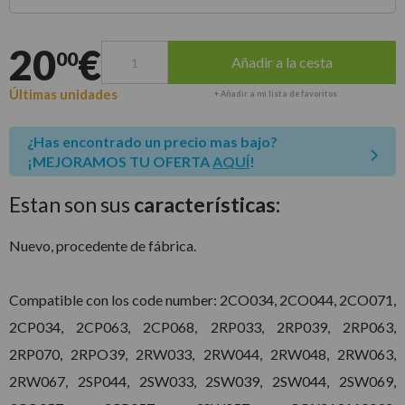
Entrega estimada para envíos a península
20
€
00
Añadir a la cesta
Últimas unidades
+ Añadir a mi lista de favoritos
¿Has encontrado un precio mas bajo?
¡MEJORAMOS TU OFERTA
AQUÍ
!
Estan son sus
características:
Nuevo, procedente de fábrica.
Compatible con los code number: 2CO034, 2CO044, 2CO071,
2CP034, 2CP063, 2CP068, 2RP033, 2RP039, 2RP063,
2RP070, 2RPO39, 2RW033, 2RW044, 2RW048, 2RW063,
2RW067, 2SP044, 2SW033, 2SW039, 2SW044, 2SW069,