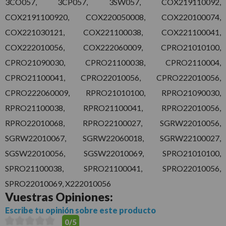
3CO057, 3CP057, 3SW057, COX219110092,
COX2191100920, COX220050008, COX220100074,
COX221030121, COX221100038, COX221100041,
COX222010056, COX222060009, CPRO21010100,
CPRO21090030, CPRO21100038, CPRO2110004,
CPRO21100041, CPRO22010056, CPRO222010056,
CPRO222060009, RPRO21010100, RPRO21090030,
RPRO21100038, RPRO21100041, RPRO22010056,
RPRO22010068, RPRO22100027, SGRW22010056,
SGRW22010067, SGRW22060018, SGRW22100027,
SGSW22010056, SGSW22010069, SPRO21010100,
SPRO21100038, SPRO21100041, SPRO22010056,
SPRO22010069, X222010056
Vuestras
Opiniones:
Escribe tu opinión sobre este producto
0/5