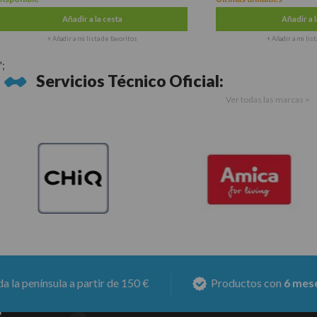
Añadir a la cesta
Añadir a la c
+ Añadir a mi lista de favoritos
+ Añadir a mi lista de
';
Servicios Técnico Oficial:
Ver todas las marcas >
nínsula a partir de 150 €
Productos con
6 meses de 