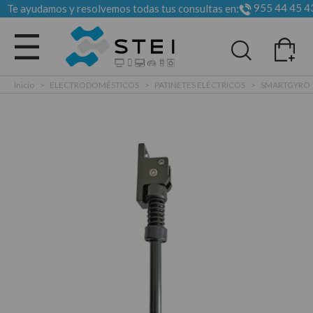
955 44 45 4
Te ayudamos y resolvemos todas tus consultas en:
Todas las categorias
Inicio
>
ELECTRODOMÉSTICOS
>
PATINETES ELÉCTRICOS
>
SMARTGYRO