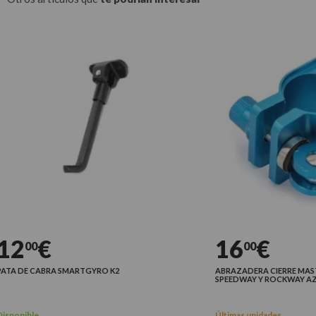
2
€
16
€
00
00
A DE CABRA SMARTGYRO K2
ABRAZADERA CIERRE MASTI
SPEEDWAY Y ROCKWAY AZUL
ponible
Últimas unidades