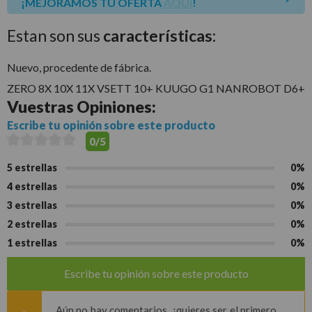
¡MEJORAMOS TU OFERTA
AQUÍ
!
Estan son sus
características:
Nuevo, procedente de fábrica.
ZERO 8X 10X 11X VSETT 10+ KUUGO G1 NANROBOT D6+
Vuestras
Opiniones:
Escribe tu opinión sobre este producto
0/5
5 estrellas
0%
4 estrellas
0%
3 estrellas
0%
2 estrellas
0%
1 estrellas
0%
Escribe tu opinión sobre este producto
Aún no hay comentarios, ¿quieres ser el primero