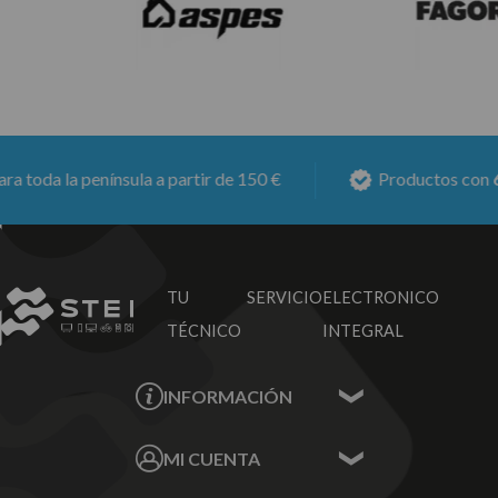
da la península a partir de 150 €
Productos con
6 mes
TU SERVICIO
ELECTRONICO
TÉCNICO
INTEGRAL
INFORMACIÓN
Contacta con nosotros
MI CUENTA
Sobre nosotros