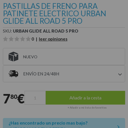
PASTILLAS DE FRENO PARA
PATINETE ELECTRICO URBAN
GLIDE ALL ROAD 5 PRO
SKU:
URBAN GLIDE ALL ROAD 5 PRO
0 |
leer opiniones
NUEVO
ENVÍO EN 24/48H
Entrega estimada para envíos a península
7
€
80
Añadir a la cesta
Últimas unidades
+ Añadir a mi lista de favoritos
¿Has encontrado un precio mas bajo?