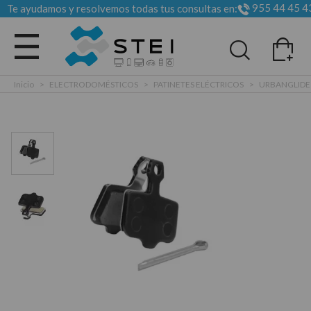
955 44 45 4
Te ayudamos y resolvemos todas tus consultas en:
Todas las categorias
Inicio
>
ELECTRODOMÉSTICOS
>
PATINETES ELÉCTRICOS
>
URBANGLIDE