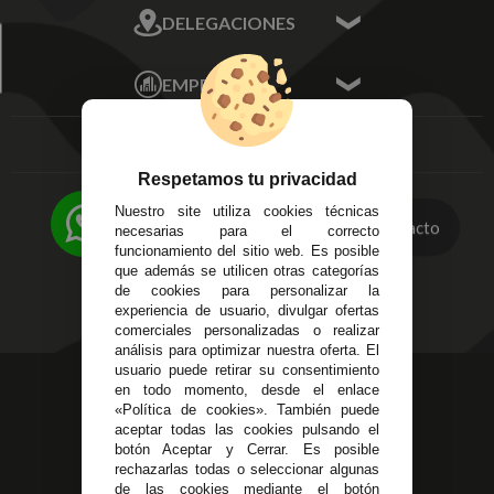
Mis Datos
DELEGACIONES
Mis Direcciones
Mis Pedidos
Écija - Sevilla
Mis favoritos
EMPRESA
Av. Plaza de Toros.
FAQ's
Local 3
Aviso Legal
Córdoba
Entregas y
C/ Ingeniero Iribarren,
Devoluciones
Respetamos tu privacidad
14
Política de Privacidad
Alzira - Valencia
Nuestro site utiliza cookies técnicas
Pago Seguro
Contacto
necesarias para el correcto
C/ Esplugues, 135
Terminos y
funcionamiento del sitio web. Es posible
que además se utilicen otras categorías
Condiciones Generales
de cookies para personalizar la
Políticas de Cookies
experiencia de usuario, divulgar ofertas
comerciales personalizadas o realizar
análisis para optimizar nuestra oferta. El
usuario puede retirar su consentimiento
623 23 31 98
en todo momento, desde el enlace
«Política de cookies». También puede
Atendemos Whatsapp
aceptar todas las cookies pulsando el
botón Aceptar y Cerrar. Es posible
955 44 45 43
/
955 44 45 44
rechazarlas todas o seleccionar algunas
de las cookies mediante el botón