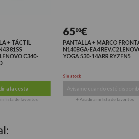
65
€
00
TÁCTIL
PANTALLA + MARCO FRONTAL
1SS
N140BGA-EA4 REV.C2 LENOVO
VO C340-
YOGA 530-14ARR RYZEN5
Sin stock
 cesta
Avísame cuando esté disponible
 de favoritos
+ Añadir a mi lista de favoritos
l: