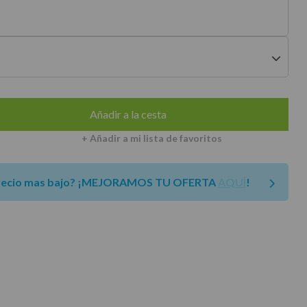
envíos a península
Añadir a la cesta
+ Añadir a mi lista de favoritos
recio mas bajo?
¡MEJORAMOS TU OFERTA
AQUÍ
!