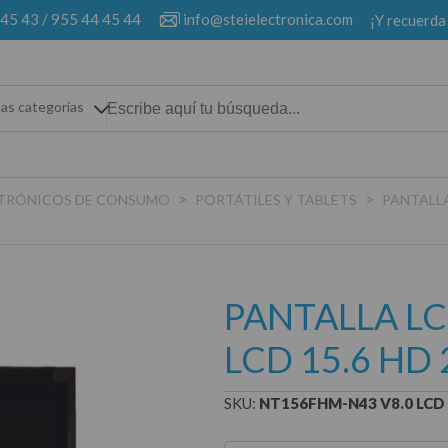
 45 43
/
955 44 45 44
info@steielectronica.com
¡Y recuerda
las categorias
>
>
ECTRÓNICOS DE CONSUMO
PORTÁTILES Y TABLETS
PANTALLA
PANTALLA L
LCD 15.6 HD
SKU:
NT156FHM-N43 V8.0 LCD 