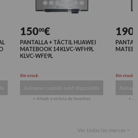
150
€
190
€
00
00
PANTALLA + TÁCTIL HUAWEI
PANTALLA + 
MATEBOOK 14 KLVC-WFH9L
MATEBOOK 14
KLVC-WFE9L
Sin stock
Sin stock
Avísame cuando esté disponible
Avísame cuand
+ Añadir a mi lista de favoritos
+ Añadir a mi
Ver todas las marcas >