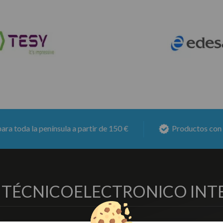
ula a partir de 150 €
Productos con
6 meses de gara
O TÉCNICO
ELECTRONICO INT