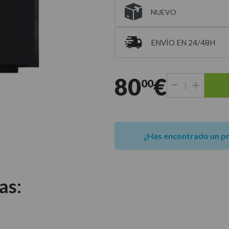
NUEVO
ENVÍO EN 24/48H
Entrega estimada para 
80
€
00
Últimas unidades
¿Has encontrado un p
as: