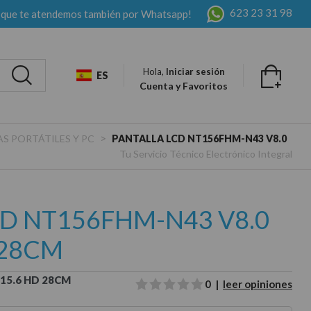
623 23 31 98
 que te atendemos también por Whatsapp!
Hola,
Iniciar sesión
ES
Cuenta y Favoritos
>
S PORTÁTILES Y PC
PANTALLA LCD NT156FHM-N43 V8.0
Tu Servicio Técnico Electrónico Integral
CD NT156FHM-N43 V8.0
 28CM
15.6 HD 28CM
0 |
leer opiniones