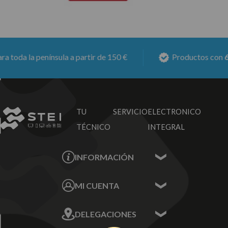
toda la península a partir de 150 €
Productos con
6 m
TU SERVICIO
ELECTRONICO
TÉCNICO
INTEGRAL
INFORMACIÓN
Contacta con nosotros
MI CUENTA
Sobre nosotros
Mis Datos
DELEGACIONES
Mis Direcciones
Mis Pedidos