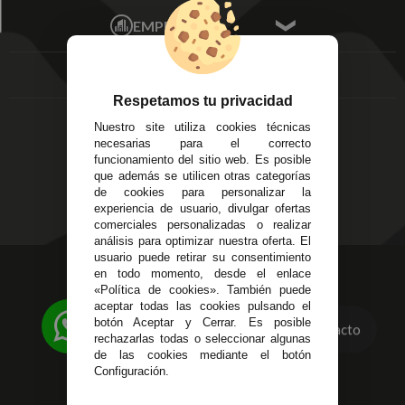
Écija - Sevilla
Mis favoritos
EMPRESA
Av. Plaza de Toros.
FAQ's
Local 3
Aviso Legal
Córdoba
Entregas y
C/ Ingeniero Iribarren,
Devoluciones
Respetamos tu privacidad
14
Política de Privacidad
Nuestro site utiliza cookies técnicas
Alzira - Valencia
Pago Seguro
necesarias para el correcto
C/ Esplugues, 135
Terminos y
funcionamiento del sitio web. Es posible
que además se utilicen otras categorías
Condiciones Generales
de cookies para personalizar la
Políticas de Cookies
experiencia de usuario, divulgar ofertas
comerciales personalizadas o realizar
análisis para optimizar nuestra oferta. El
usuario puede retirar su consentimiento
623 23 31 98
en todo momento, desde el enlace
«Política de cookies». También puede
Atendemos Whatsapp
aceptar todas las cookies pulsando el
botón Aceptar y Cerrar. Es posible
Contacto
955 44 45 43
/
955 44 45 44
rechazarlas todas o seleccionar algunas
de las cookies mediante el botón
info@steielectronica.com
Configuración.