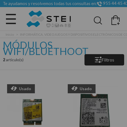
955 44 45 4
Te ayudamos y resolvemos todas tus consultas en:
Todas las categorias
Inicio
>
INFORMÁTICA, VIDEOJUEGOS Y DISPOSITIVOS ELECTRÓNICOS DE
MÓDULOS
WIFI/BLUETHOOT
Filtros
2
articulo(s)
Usado
Usado