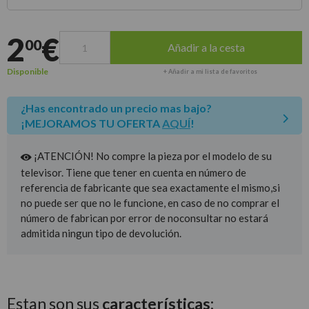
Entrega estimada para envíos a península
2
€
00
Añadir a la cesta
Disponible
+ Añadir a mi lista de favoritos
¿Has encontrado un precio mas bajo?
¡MEJORAMOS TU OFERTA
AQUÍ
!
¡ATENCIÓN! No compre la pieza por el modelo de su
televisor. Tiene que tener en cuenta en número de
referencia de fabricante que sea exactamente el mismo,si
no puede ser que no le funcione, en caso de no comprar el
número de fabrican por error de noconsultar no estará
admitida ningun tipo de devolución.
Estan son sus
características: