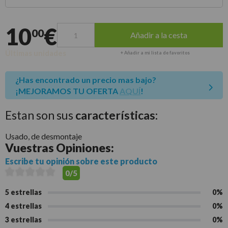
Entrega estimada para envíos a península
10
€
00
Añadir a la cesta
Últimas unidades
+ Añadir a mi lista de favoritos
¿Has encontrado un precio mas bajo?
¡MEJORAMOS TU OFERTA
AQUÍ
!
Estan son sus
características:
Usado, de desmontaje
Vuestras
Opiniones:
Escribe tu opinión sobre este producto
0/5
5 estrellas
0%
4 estrellas
0%
3 estrellas
0%