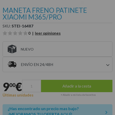
MANETA FRENO PATINETE
XIAOMI M365/PRO
SKU:
STEI-16487
0 |
leer opiniones
NUEVO
ENVÍO EN 24/48H
Entrega estimada para envíos a península
9
€
00
Añadir a la cesta
Últimas unidades
+ Añadir a mi lista de favoritos
¿Has encontrado un precio mas bajo?
¡MEJORAMOS TU OFERTA
AQUÍ
!