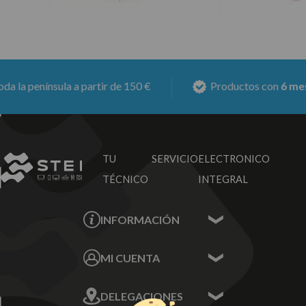
a península a partir de 150 €
Productos con
6 meses 
TU SERVICIO
ELECTRONICO
TÉCNICO
INTEGRAL
INFORMACIÓN
Contacta con nosotros
MI CUENTA
Sobre nosotros
Mis Datos
DELEGACIONES
Mis Direcciones