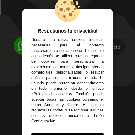
Mis Pedidos
Écija - Sevilla
Mis favoritos
EMPRESA
Av. Plaza de Toros.
FAQ's
Local 3
Aviso Legal
Córdoba
Entregas y
Respetamos tu privacidad
C/ Ingeniero Iribarren,
Devoluciones
Nuestro site utiliza cookies técnicas
14
Política de Privacidad
necesarias para el correcto
Contacto
Alzira - Valencia
Pago Seguro
funcionamiento del sitio web. Es posible
C/ Esplugues, 135
que además se utilicen otras categorías
Terminos y
de cookies para personalizar la
Condiciones Generales
experiencia de usuario, divulgar ofertas
Políticas de Cookies
comerciales personalizadas o realizar
análisis para optimizar nuestra oferta. El
usuario puede retirar su consentimiento
en todo momento, desde el enlace
«Política de cookies». También puede
623 23 31 98
aceptar todas las cookies pulsando el
Atendemos Whatsapp
botón Aceptar y Cerrar. Es posible
rechazarlas todas o seleccionar algunas
955 44 45 43
/
955 44 45 44
de las cookies mediante el botón
Configuración.
info@steielectronica.com