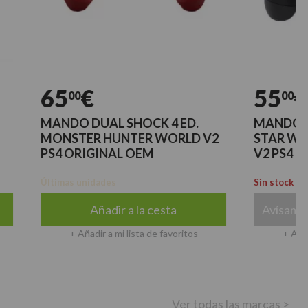
65
€
55
€
00
00
MANDO DUAL SHOCK 4 ED.
MANDO DUAL S
MONSTER HUNTER WORLD V2
STAR WARS BA
PS4 ORIGINAL OEM
V2 PS4 ORIGIN
Últimas unidades
Sin stock
Añadir a la cesta
Avísame cuando
+ Añadir a mi lista de favoritos
+ Añadir a mi l
Ver todas las marcas >