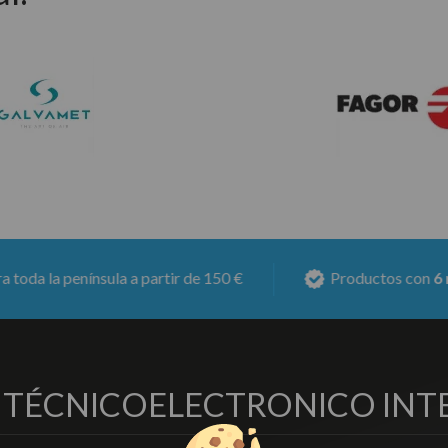
a partir de 150 €
Productos con
6 meses de garantí
O TÉCNICO
ELECTRONICO INT