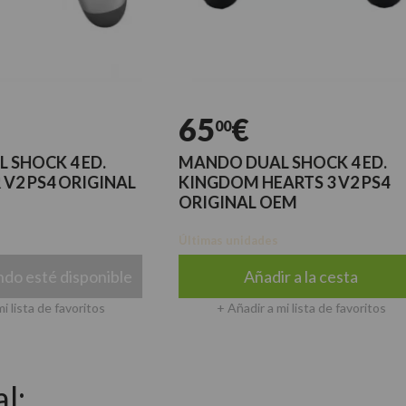
65
€
00
K 4 ED.
MANDO DUAL SHOCK 4 ED.
4 ORIGINAL
KINGDOM HEARTS 3 V2 PS4
ORIGINAL OEM
Últimas unidades
é disponible
Añadir a la cesta
e favoritos
+ Añadir a mi lista de favoritos
l: