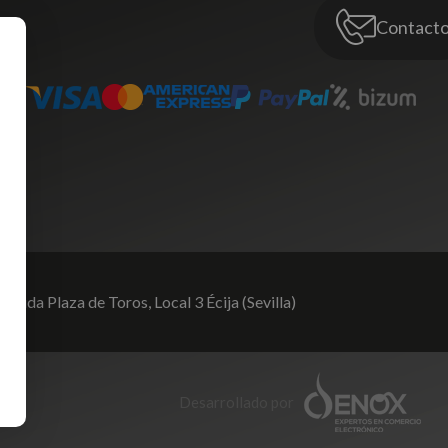
Contact
venida Plaza de Toros,
Local 3 Écija (Sevilla)
Desarrollado por