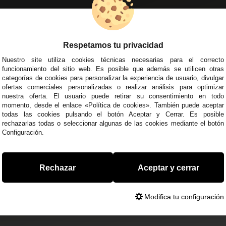
EMPRESA
DELEGACIONES
so Legal
Écija - Sevilla
regas y Devoluciones
Av. Plaza de Toros. Local 3
Respetamos tu privacidad
ítica de Privacidad
Córdoba
Nuestro site utiliza cookies técnicas necesarias para el correcto
o Seguro
C/ Ingeniero Iribarren, 14
funcionamiento del sitio web. Es posible que además se utilicen otras
minos y
Alzira - Valencia
categorías de cookies para personalizar la experiencia de usuario, divulgar
diciones Generales
C/ Esplugues, 135
ofertas comerciales personalizadas o realizar análisis para optimizar
íticas de Cookies
nuestra oferta. El usuario puede retirar su consentimiento en todo
momento, desde el enlace «Política de cookies». También puede aceptar
todas las cookies pulsando el botón Aceptar y Cerrar. Es posible
rechazarlas todas o seleccionar algunas de las cookies mediante el botón
Configuración.
 45 43
/
955 44 45 44
info@steielectronica.com
A
Rechazar
Aceptar y cerrar
Modifica tu configuración
0373093. info@steielectronica.com