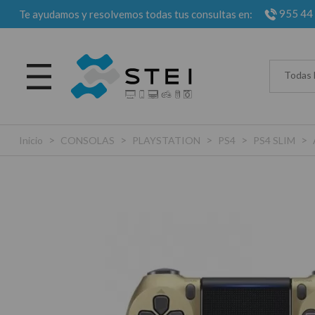
955 44
Te ayudamos y resolvemos todas tus consultas en:
Todas 
>
>
>
>
>
Inicio
CONSOLAS
PLAYSTATION
PS4
PS4 SLIM