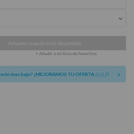
envíos a península
Avísame cuando esté disponible
+ Añadir a mi lista de favoritos
recio mas bajo?
¡MEJORAMOS TU OFERTA
AQUÍ
!