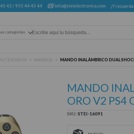
 45 43
/
955 44 45 44
info@steielectronica.com
¡Y recuerda
las categorias
>
>
ACCESORIOS
MANDOS
MANDO INALÁMBRICO DUALSHOCK
MANDO INA
ORO V2 PS4 
SKU:
STEI-16091