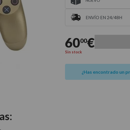
NUEVO
ENVÍO EN 24/48H
Entrega estimada para 
60
€
00
Sin stock
¿Has encontrado un p
as:
.