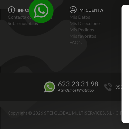
INFORMACIÓN
MI CUENTA
Contacta con nosotros
Mis Datos
Avi
Sobre nosotros
Mis Direcciones
Ent
Mis Pedidos
Pol
Mis favoritos
Pag
FAQ's
Ter
Con
Pol
623 23 31 98
955 44
Atendemos Whatsapp
Copyright © 2026 STEI GLOBAL MULTISERVICES, S.L - CIF B9