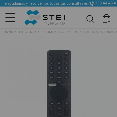
955 44 45 4
Te ayudamos y resolvemos todas tus consultas en:
Todas las categorias
Inicio
>
TELEVISIÓN
>
XIAOMI
>
ACCESORIOS
>
MANDO A DISTANCIA