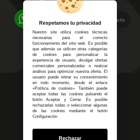
FAQ's
Local 3
Aviso Legal
Córdoba
Entregas y
C/ Ingeniero Iribarren,
Contacto
Devoluciones
Respetamos tu privacidad
14
Política de Privacidad
Nuestro site utiliza cookies técnicas
Alzira - Valencia
Pago Seguro
necesarias para el correcto
C/ Esplugues, 135
Terminos y
funcionamiento del sitio web. Es posible
que además se utilicen otras categorías
Condiciones Generales
de cookies para personalizar la
Políticas de Cookies
experiencia de usuario, divulgar ofertas
comerciales personalizadas o realizar
análisis para optimizar nuestra oferta. El
usuario puede retirar su consentimiento
623 23 31 98
en todo momento, desde el enlace
«Política de cookies». También puede
Atendemos Whatsapp
aceptar todas las cookies pulsando el
botón Aceptar y Cerrar. Es posible
955 44 45 43
/
955 44 45 44
rechazarlas todas o seleccionar algunas
de las cookies mediante el botón
info@steielectronica.com
Configuración.
Avenida Plaza de Toros,
Local 3 Écija (Sevilla)
Rechazar