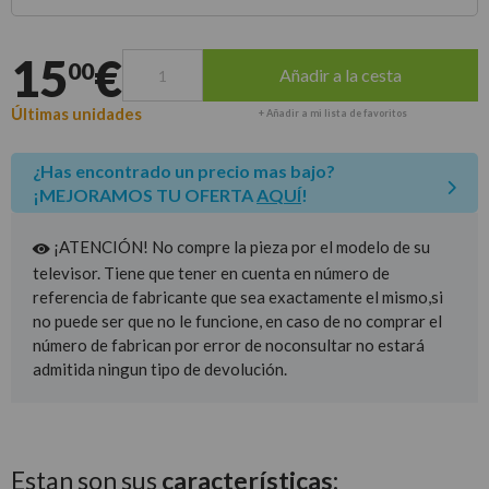
Entrega estimada para envíos a península
15
€
00
Añadir a la cesta
Últimas unidades
+ Añadir a mi lista de favoritos
¿Has encontrado un precio mas bajo?
¡MEJORAMOS TU OFERTA
AQUÍ
!
¡ATENCIÓN! No compre la pieza por el modelo de su
televisor. Tiene que tener en cuenta en número de
referencia de fabricante que sea exactamente el mismo,si
no puede ser que no le funcione, en caso de no comprar el
número de fabrican por error de noconsultar no estará
admitida ningun tipo de devolución.
Estan son sus
características: