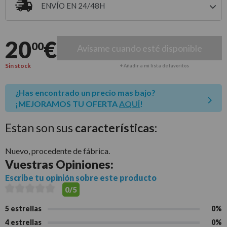
ENVÍO EN 24/48H
Entrega estimada para envíos a península
20
€
00
Avísame cuando esté disponible
Sin stock
+ Añadir a mi lista de favoritos
¿Has encontrado un precio mas bajo?
¡MEJORAMOS TU OFERTA
AQUÍ
!
Estan son sus
características:
Nuevo, procedente de fábrica.
Vuestras
Opiniones:
Escribe tu opinión sobre este producto
0/5
5 estrellas
0%
4 estrellas
0%