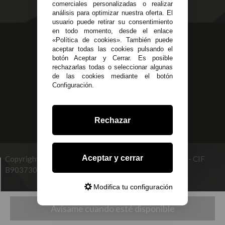
comerciales personalizadas o realizar
análisis para optimizar nuestra oferta. El
usuario puede retirar su consentimiento
en todo momento, desde el enlace
623 23 31 98
«Política de cookies». También puede
aceptar todas las cookies pulsando el
Atendemos Whatsapp
botón Aceptar y Cerrar. Es posible
rechazarlas todas o seleccionar algunas
955 44 45 43
/
955 44 45 44
de las cookies mediante el botón
Configuración.
info@steielectronica.com
Avenida Plaza de Toros,
Rechazar
Local 3 Écija (Sevilla)
Aceptar y cerrar
Copyright © 2026 STEI GLOBAL MULTISERVICES, S.L - CIF
B90373093. info@steielectronica.com
Modifica tu configuración
Desarrollado por
Avísame cuando esté disponible