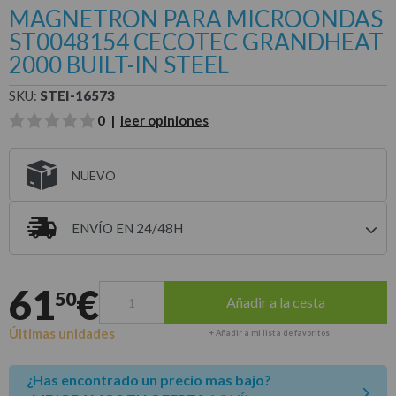
MAGNETRON PARA MICROONDAS
ST0048154 CECOTEC GRANDHEAT
2000 BUILT-IN STEEL
SKU:
STEI-16573
0 |
leer opiniones
NUEVO
ENVÍO EN 24/48H
Entrega estimada para envíos a península
61
€
50
Añadir a la cesta
Últimas unidades
+ Añadir a mi lista de favoritos
¿Has encontrado un precio mas bajo?