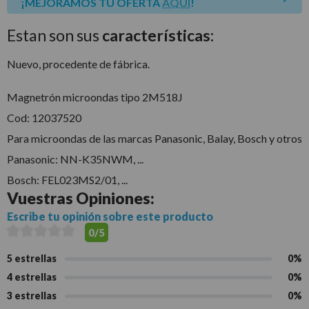
¡MEJORAMOS TU OFERTA
AQUÍ
!
Estan son sus
características:
Nuevo, procedente de fábrica.
Magnetrón microondas tipo 2M518J
Cod: 12037520
Para microondas de las marcas Panasonic, Balay, Bosch y otros
Panasonic:
NN-K35NWM, ...
Bosch:
FEL023MS2/01, ...
Vuestras
Opiniones:
Escribe tu opinión sobre este producto
0/5
5 estrellas
0%
4 estrellas
0%
3 estrellas
0%