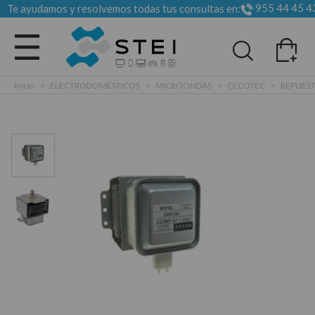
955 44 45 4
Te ayudamos y resolvemos todas tus consultas en:
Todas las categorias
Inicio
>
ELECTRODOMÉSTICOS
>
MICROONDAS
>
CECOTEC
>
REPUES