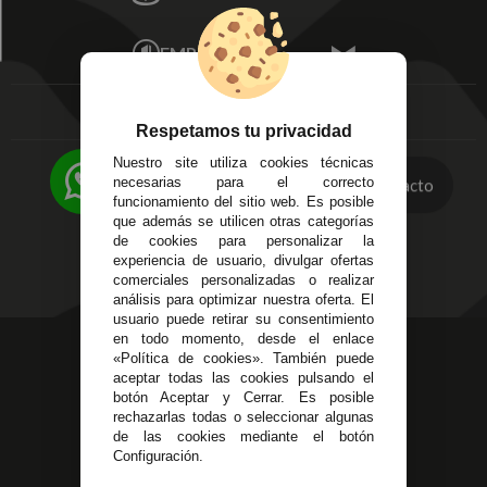
Mis Pedidos
Écija - Sevilla
Mis favoritos
EMPRESA
Av. Plaza de Toros.
FAQ's
Local 3
Aviso Legal
Córdoba
Entregas y
C/ Ingeniero Iribarren,
Respetamos tu privacidad
Devoluciones
14
Nuestro site utiliza cookies técnicas
Política de Privacidad
Alzira - Valencia
necesarias para el correcto
Contacto
Pago Seguro
C/ Esplugues, 135
funcionamiento del sitio web. Es posible
Terminos y
que además se utilicen otras categorías
Condiciones Generales
de cookies para personalizar la
experiencia de usuario, divulgar ofertas
Políticas de Cookies
comerciales personalizadas o realizar
análisis para optimizar nuestra oferta. El
usuario puede retirar su consentimiento
en todo momento, desde el enlace
623 23 31 98
«Política de cookies». También puede
Atendemos Whatsapp
aceptar todas las cookies pulsando el
botón Aceptar y Cerrar. Es posible
rechazarlas todas o seleccionar algunas
955 44 45 43
/
955 44 45 44
de las cookies mediante el botón
Configuración.
info@steielectronica.com