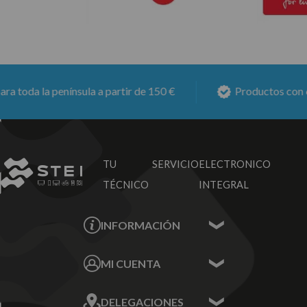
da la península a partir de 150 €
Productos con
6 mes
TU SERVICIO
ELECTRONICO
TÉCNICO
INTEGRAL
INFORMACIÓN
Contacta con nosotros
MI CUENTA
Sobre nosotros
Mis Datos
DELEGACIONES
Mis Direcciones