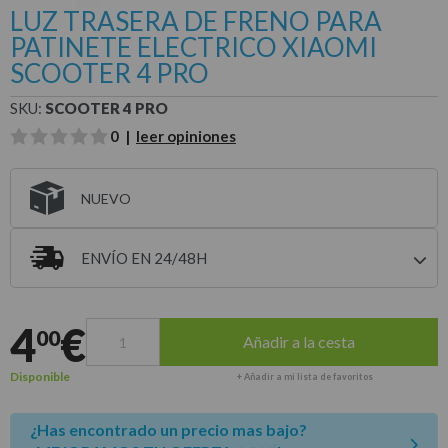
LUZ TRASERA DE FRENO PARA
PATINETE ELECTRICO XIAOMI
SCOOTER 4 PRO
SKU:
SCOOTER 4 PRO
0 |
leer opiniones
NUEVO
ENVÍO EN 24/48H
Entrega estimada para envíos a península
4
€
00
Añadir a la cesta
Disponible
+ Añadir a mi lista de favoritos
¿Has encontrado un precio mas bajo?