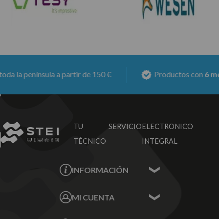
 península a partir de 150 €
Productos con
6 meses d
TU SERVICIO
ELECTRONICO
TÉCNICO
INTEGRAL
INFORMACIÓN
Contacta con nosotros
MI CUENTA
Sobre nosotros
Mis Datos