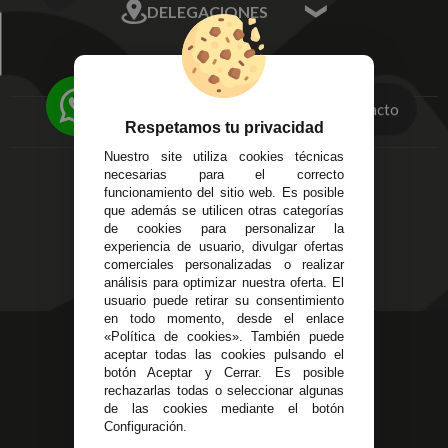
DELEGACIONES
Mis Direcciones
Mis Pedidos
Écija - Sevilla
Mis favoritos
EMPRESA
Av. Plaza de Toros.
FAQ's
Local 3
Aviso Legal
Contacto
Córdoba
Respetamos tu privacidad
Entregas y
C/ Ingeniero Iribarren,
Devoluciones
Nuestro site utiliza cookies técnicas
14
Política de Privacidad
necesarias para el correcto
Alzira - Valencia
funcionamiento del sitio web. Es posible
Pago Seguro
C/ Esplugues, 135
que además se utilicen otras categorías
Terminos y
de cookies para personalizar la
Condiciones Generales
experiencia de usuario, divulgar ofertas
Políticas de Cookies
comerciales personalizadas o realizar
análisis para optimizar nuestra oferta. El
usuario puede retirar su consentimiento
en todo momento, desde el enlace
«Política de cookies». También puede
623 23 31 98
aceptar todas las cookies pulsando el
Atendemos Whatsapp
botón Aceptar y Cerrar. Es posible
rechazarlas todas o seleccionar algunas
955 44 45 43
/
955 44 45 44
de las cookies mediante el botón
Configuración.