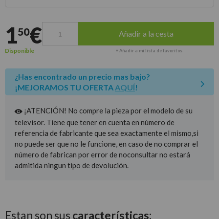
Entrega estimada para envíos a península
1
€
50
Añadir a la cesta
Disponible
+ Añadir a mi lista de favoritos
¿Has encontrado un precio mas bajo?
¡MEJORAMOS TU OFERTA
AQUÍ
!
¡ATENCIÓN! No compre la pieza por el modelo de su
televisor. Tiene que tener en cuenta en número de
referencia de fabricante que sea exactamente el mismo,si
no puede ser que no le funcione, en caso de no comprar el
número de fabrican por error de noconsultar no estará
admitida ningun tipo de devolución.
Estan son sus
características: