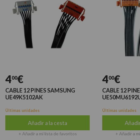
€
4
€
0
00
LE 12 PINES SAMSUNG
CABLE 12 PINES S
9K5102AK
UE50MU6192U
mas unidades
Últimas unidades
Añadir a la cesta
Añadir a la c
+ Añadir a mi lista de favoritos
+ Añadir a mi lista de