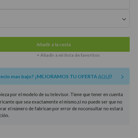
envíos a península
Añadir a la cesta
+ Añadir a mi lista de favoritos
recio mas bajo?
¡MEJORAMOS TU OFERTA
AQUÍ
!
za por el modelo de su televisor. Tiene que tener en cuenta
ricante que sea exactamente el mismo,si no puede ser que no
prar el número de fabrican por error de noconsultar no estará
ción.