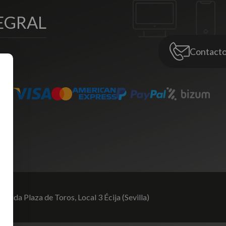
EGRAL
Contact
venida Plaza de Toros,
Local 3 Écija (Sevilla)