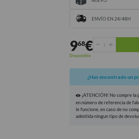
NUEVO
ENVÍO EN 24/48H
Entrega estimada para 
9
€
68
Disponible
¿Has encontrado un p
¡ATENCIÓN! No compre la pie
en número de referencia de fab
le funcione, en caso de no com
admitida ningun tipo de devolu