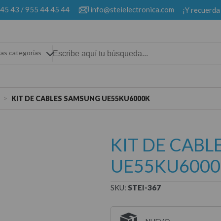
 45 43
/
955 44 45 44
info@steielectronica.com
¡Y recuerda
las categorias
>
KIT DE CABLES SAMSUNG UE55KU6000K
KIT DE CAB
UE55KU600
SKU:
STEI-367