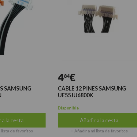
4
€
84
AMSUNG
CABLE 12 PINES SAMSUNG
UE55JU6800K
Disponible
esta
Añadir a la cesta
 favoritos
+ Añadir a mi lista de favoritos