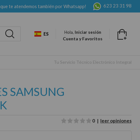
623 23 31 98
 que te atendemos también por Whatsapp!
Hola,
Iniciar sesión
ES
Cuenta y Favoritos
Tu Servicio Técnico Electrónico Integral
LES SAMSUNG
0K
0 |
leer opiniones