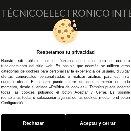
O TÉCNICO
ELECTRONICO INT
EMPRESA
DELEGACIONES
so Legal
Écija - Sevilla
regas y Devoluciones
Av. Plaza de Toros. Local 3
Respetamos tu privacidad
ítica de Privacidad
Córdoba
Nuestro site utiliza cookies técnicas necesarias para el correcto
o Seguro
C/ Ingeniero Iribarren, 14
funcionamiento del sitio web. Es posible que además se utilicen otras
minos y
Alzira - Valencia
categorías de cookies para personalizar la experiencia de usuario, divulgar
diciones Generales
C/ Esplugues, 135
ofertas comerciales personalizadas o realizar análisis para optimizar
íticas de Cookies
nuestra oferta. El usuario puede retirar su consentimiento en todo
momento, desde el enlace «Política de cookies». También puede aceptar
todas las cookies pulsando el botón Aceptar y Cerrar. Es posible
rechazarlas todas o seleccionar algunas de las cookies mediante el botón
Configuración.
 45 43
/
955 44 45 44
info@steielectronica.com
A
Rechazar
Aceptar y cerrar