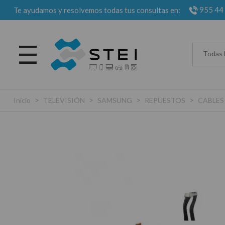
955 44
Te ayudamos y resolvemos todas tus consultas en:
Todas 
>
>
>
>
Inicio
TELEVISIÓN
SAMSUNG
REPUESTOS
CABLES