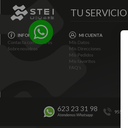
TU SERVICI
INFORMACIÓN
MI CUENTA
Contacta con nosotros
Mis Datos
Avi
Sobre nosotros
Mis Direcciones
Ent
Mis Pedidos
Pol
Mis favoritos
Pag
FAQ's
Ter
Con
Pol
623 23 31 98
955 44
Atendemos Whatsapp