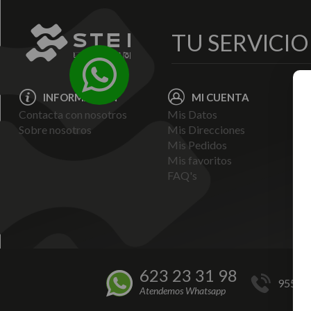
TU SERVICI
INFORMACIÓN
MI CUENTA
Contacta con nosotros
Mis Datos
Avi
Sobre nosotros
Mis Direcciones
Ent
Mis Pedidos
Pol
Mis favoritos
Pag
FAQ's
Ter
Con
Pol
623 23 31 98
955 44
Atendemos Whatsapp