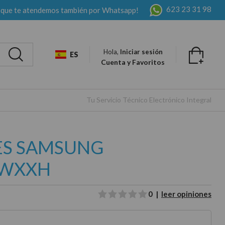
623 23 31 98
 que te atendemos también por Whatsapp!
Hola,
Iniciar sesión
ES
Cuenta y Favoritos
Tu Servicio Técnico Electrónico Integral
LES SAMSUNG
0WXXH
0 |
leer opiniones