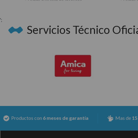
';
Servicios Técnico Oficia
con
6 meses de garantía
Mas de
15 Años de experi