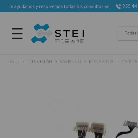
955 44
Te ayudamos y resolvemos todas tus consultas en:
Todas 
>
>
>
>
Inicio
TELEVISIÓN
SAMSUNG
REPUESTOS
CABLES