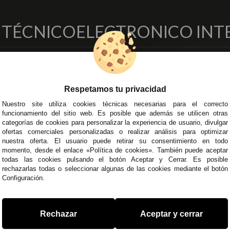
O TÉCNICO
ELECTRONICO INT
EMPRESA
DELEGACIONES
so Legal
Écija - Sevilla
Respetamos tu privacidad
regas y Devoluciones
Av. Plaza de Toros. Local 3
Nuestro site utiliza cookies técnicas necesarias para el correcto
ítica de Privacidad
Córdoba
funcionamiento del sitio web. Es posible que además se utilicen otras
o Seguro
C/ Ingeniero Iribarren, 14
categorías de cookies para personalizar la experiencia de usuario, divulgar
minos y
Alzira - Valencia
ofertas comerciales personalizadas o realizar análisis para optimizar
diciones Generales
C/ Esplugues, 135
nuestra oferta. El usuario puede retirar su consentimiento en todo
momento, desde el enlace «Política de cookies». También puede aceptar
íticas de Cookies
todas las cookies pulsando el botón Aceptar y Cerrar. Es posible
rechazarlas todas o seleccionar algunas de las cookies mediante el botón
Configuración.
 45 43
/
955 44 45 44
info@steielectronica.com
A
Rechazar
Aceptar y cerrar