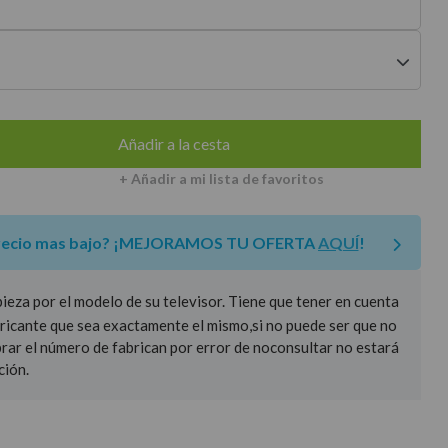
envíos a península
Añadir a la cesta
+ Añadir a mi lista de favoritos
recio mas bajo?
¡MEJORAMOS TU OFERTA
AQUÍ
!
za por el modelo de su televisor. Tiene que tener en cuenta
ricante que sea exactamente el mismo,si no puede ser que no
prar el número de fabrican por error de noconsultar no estará
ción.