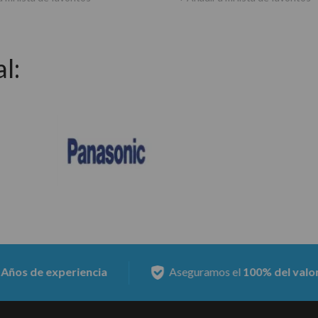
l:
encia
Aseguramos el
100% del valor del equipo
nue