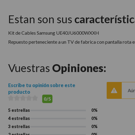
Estan son sus
característic
Kit de Cables Samsung UE40JU6000WXXH
Repuesto perteneciente a un TV de fabrica con pantalla rota en
Vuestras
Opiniones:
Escribe tu opinión sobre este
Aún
producto
0/5
5 estrellas
0%
4 estrellas
0%
3 estrellas
0%
2 estrellas
0%