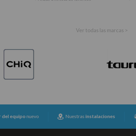
Ver todas las marcas >
vo
Nuestras
instalaciones
Envió Expre