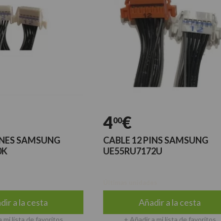
4
€
00
 SAMSUNG
CABLE 12 PINS SAMSUNG
UE55RU7172U
Últimas unidades
a cesta
Añadir a la cesta
a de favoritos
+ Añadir a mi lista de favoritos