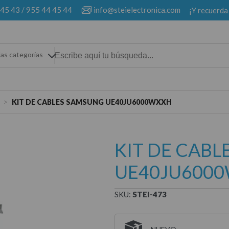
 45 43
/
955 44 45 44
info@steielectronica.com
¡Y recuerda
las categorias
>
KIT DE CABLES SAMSUNG UE40JU6000WXXH
KIT DE CAB
UE40JU600
SKU:
STEI-473