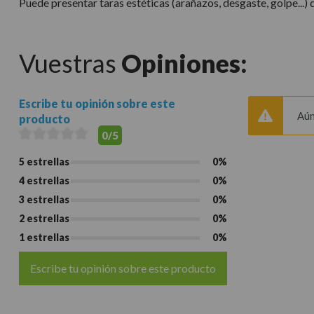
Puede presentar taras estéticas (arañazos, desgaste, golpe...)
Vuestras
Opiniones:
Escribe tu opinión sobre este
Aún
producto
0/5
5 estrellas
0%
4 estrellas
0%
3 estrellas
0%
2 estrellas
0%
1 estrellas
0%
Escribe tu opinión sobre este producto