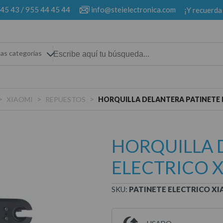
 45 43
/
955 44 45 44
info@steielectronica.com
¡Y recuerda
las categorias
>
>
>
XIAOMI
REPUESTOS
HORQUILLA DELANTERA PATINETE E
HORQUILLA 
ELECTRICO X
SKU:
PATINETE ELECTRICO XI