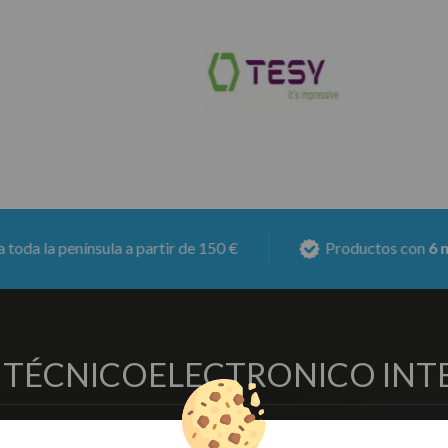
la a partir de 150 €
Productos con
6 meses de garan
O TÉCNICO
ELECTRONICO INT