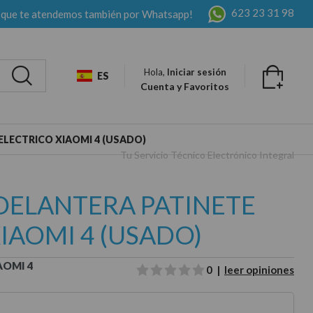
623 23 31 98
 que te atendemos también por Whatsapp!
Hola,
Iniciar sesión
ES
Cuenta y Favoritos
LECTRICO XIAOMI 4 (USADO)
Tu Servicio Técnico Electrónico Integral
DELANTERA PATINETE
IAOMI 4 (USADO)
AOMI 4
0 |
leer opiniones