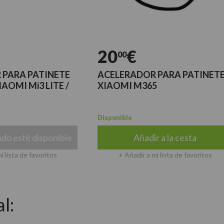
20
€
00
A PATINETE
ACELERADOR PARA PATINETE
 Mi3 LITE /
XIAOMI M365
Disponible
té disponible
Añadir a la cesta
de favoritos
+ Añadir a mi lista de favoritos
l: