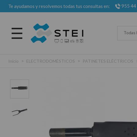
955 44
Te ayudamos y resolvemos todas tus consultas en:
Todas 
>
>
Inicio
ELECTRODOMÉSTICOS
PATINETES ELÉCTRICOS