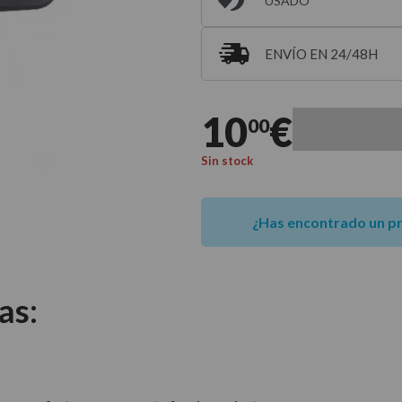
USADO
ENVÍO EN 24/48H
Entrega estimada para 
10
€
00
Sin stock
¿Has encontrado un p
as: