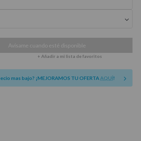
envíos a península
Avísame cuando esté disponible
+ Añadir a mi lista de favoritos
recio mas bajo?
¡MEJORAMOS TU OFERTA
AQUÍ
!