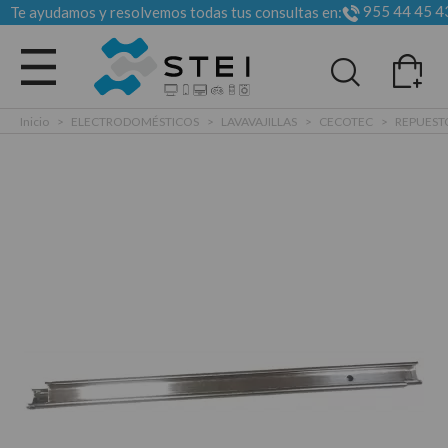
955 44 45 4
Te ayudamos y resolvemos todas tus consultas en:
Todas las categorias
Inicio
>
ELECTRODOMÉSTICOS
>
LAVAVAJILLAS
>
CECOTEC
>
REPUEST