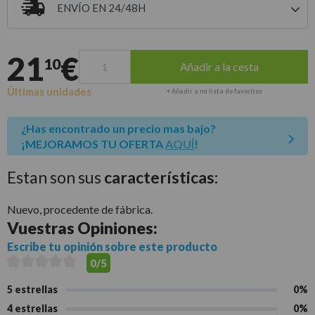
ENVÍO EN 24/48H
Entrega estimada para envíos a península
21
€
10
Añadir a la cesta
Últimas unidades
+ Añadir a mi lista de favoritos
¿Has encontrado un precio mas bajo?
¡MEJORAMOS TU OFERTA
AQUÍ
!
Estan son sus
características:
Nuevo, procedente de fábrica.
Vuestras
Opiniones:
Escribe tu opinión sobre este producto
0/5
5 estrellas
0%
4 estrellas
0%