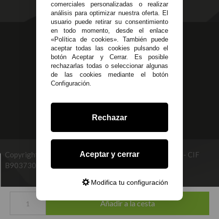
comerciales personalizadas o realizar
análisis para optimizar nuestra oferta. El
usuario puede retirar su consentimiento
en todo momento, desde el enlace
623 23 31 98
«Política de cookies». También puede
aceptar todas las cookies pulsando el
Atendemos Whatsapp
botón Aceptar y Cerrar. Es posible
rechazarlas todas o seleccionar algunas
955 44 45 43
/
955 44 45 44
de las cookies mediante el botón
Configuración.
info@steielectronica.com
Avenida Plaza de Toros,
Rechazar
Local 3 Écija (Sevilla)
Aceptar y cerrar
Copyright © 2026 STEI GLOBAL MULTISERVICES, S.L - CIF
B90373093. info@steielectronica.com
Modifica tu configuración
Desarrollado por
Añadir a la cesta