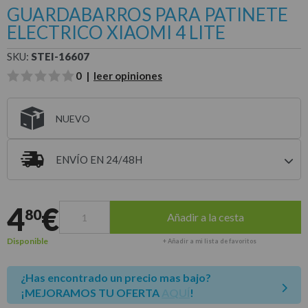
GUARDABARROS PARA PATINETE
ELECTRICO XIAOMI 4 LITE
SKU:
STEI-16607
0 |
leer opiniones
NUEVO
ENVÍO EN 24/48H
Entrega estimada para envíos a península
4
€
80
Añadir a la cesta
Disponible
+ Añadir a mi lista de favoritos
¿Has encontrado un precio mas bajo?
¡MEJORAMOS TU OFERTA
AQUÍ
!