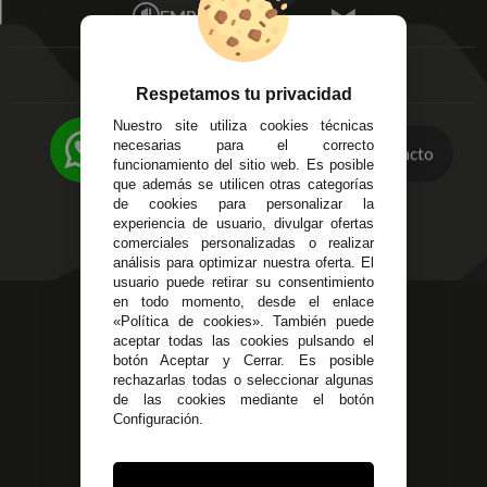
Mis favoritos
EMPRESA
Av. Plaza de Toros.
FAQ's
Local 3
Aviso Legal
Córdoba
Entregas y
C/ Ingeniero Iribarren,
Respetamos tu privacidad
Devoluciones
14
Nuestro site utiliza cookies técnicas
Política de Privacidad
Alzira - Valencia
necesarias para el correcto
Pago Seguro
Contacto
C/ Esplugues, 135
funcionamiento del sitio web. Es posible
Terminos y
que además se utilicen otras categorías
Condiciones Generales
de cookies para personalizar la
experiencia de usuario, divulgar ofertas
Políticas de Cookies
comerciales personalizadas o realizar
análisis para optimizar nuestra oferta. El
usuario puede retirar su consentimiento
en todo momento, desde el enlace
623 23 31 98
«Política de cookies». También puede
Atendemos Whatsapp
aceptar todas las cookies pulsando el
botón Aceptar y Cerrar. Es posible
rechazarlas todas o seleccionar algunas
955 44 45 43
/
955 44 45 44
de las cookies mediante el botón
Configuración.
info@steielectronica.com
Avenida Plaza de Toros,