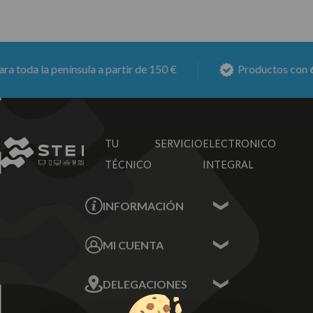
da la península a partir de 150 €
Productos con
6 mes
TU SERVICIO
ELECTRONICO
TÉCNICO
INTEGRAL
INFORMACIÓN
Contacta con nosotros
MI CUENTA
Sobre nosotros
Mis Datos
DELEGACIONES
Mis Direcciones
Mis Pedidos
Écija - Sevilla