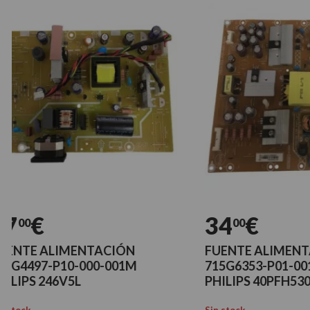
€
34
€
00
 ALIMENTACIÓN
FUENTE ALIMENTACIÓN
7-P10-000-001M
715G6353-P01-001-002H
 246V5L
PHILIPS 40PFH5300