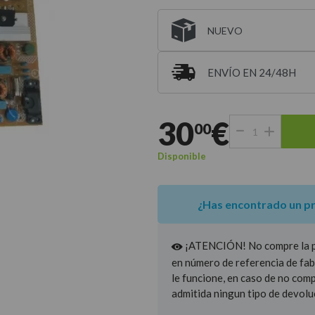
NUEVO
ENVÍO EN 24/48H
Entrega estimada para 
30
€
00
Disponible
¿Has encontrado un p
¡ATENCIÓN! No compre la pie
en número de referencia de fab
le funcione, en caso de no com
admitida ningun tipo de devolu