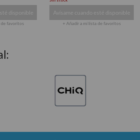
Sin stock
Sin st
onible
Avísame cuando esté disponible
Aví
tos
+ Añadir a mi lista de favoritos
l: