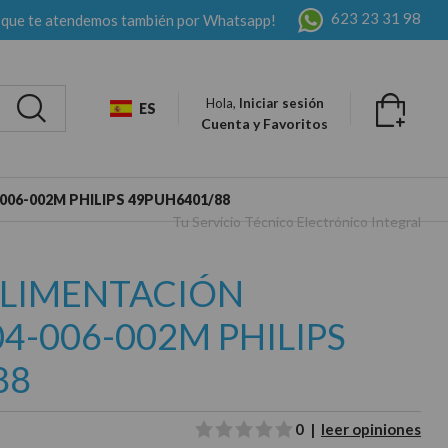
623 23 31 98
 que te atendemos también por Whatsapp!
Hola,
Iniciar sesión
ES
Cuenta y Favoritos
006-002M PHILIPS 49PUH6401/88
Tu Servicio Técnico Electrónico Integral
ALIMENTACIÓN
4-006-002M PHILIPS
88
0 |
leer opiniones