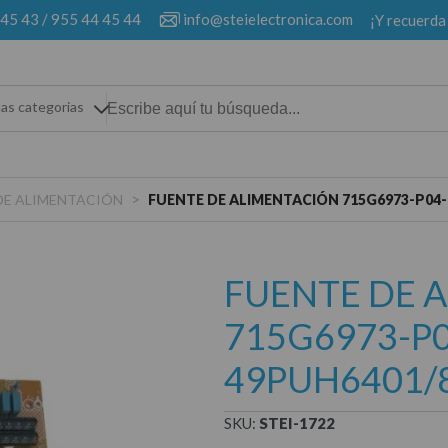
 45 43
/
955 44 45 44
info@steielectronica.com
¡Y recuerda
las categorias
>
DE ALIMENTACIÓN
FUENTE DE ALIMENTACIÓN 715G6973-P04-
FUENTE DE 
715G6973-P0
49PUH6401/
SKU:
STEI-1722