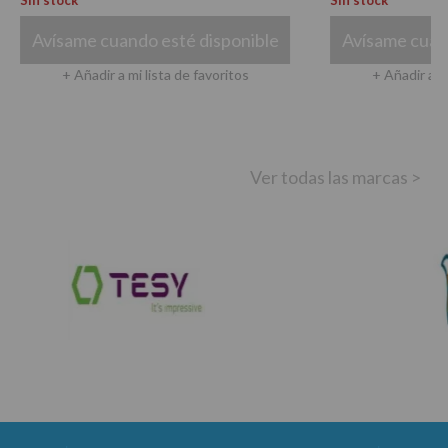
ock
Sin stock
same cuando esté disponible
Avísame cuando esté 
+ Añadir a mi lista de favoritos
+ Añadir a mi lista de 
Ver todas las marcas >