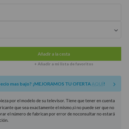
envíos a península
Añadir a la cesta
+ Añadir a mi lista de favoritos
recio mas bajo?
¡MEJORAMOS TU OFERTA
AQUÍ
!
za por el modelo de su televisor. Tiene que tener en cuenta
ricante que sea exactamente el mismo,si no puede ser que no
prar el número de fabrican por error de noconsultar no estará
ción.