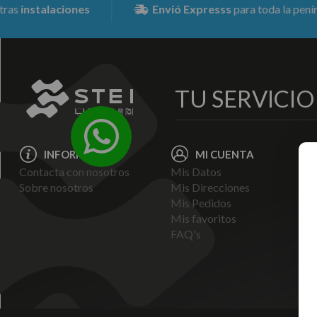
Envió Expresss
para toda la península a partir de 150 €
TU SERVICI
INFORMACIÓN
MI CUENTA
Contacta con nosotros
Mis Datos
Avi
Sobre nosotros
Mis Direcciones
Ent
Mis Pedidos
Pol
Mis favoritos
Pag
FAQ's
Ter
Con
Pol