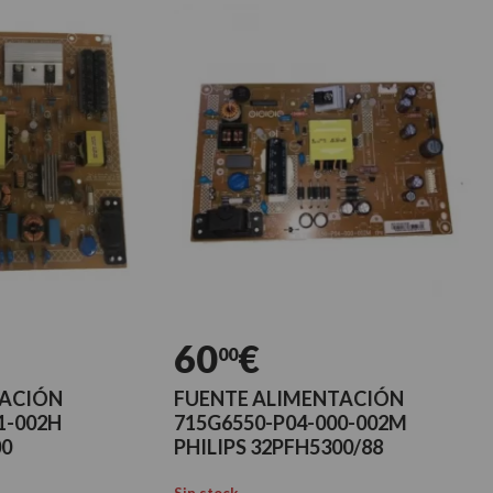
60
€
6
00
FUENTE ALIMENTACIÓN
FUE
715G6550-P04-000-002M
715G
PHILIPS 32PFH5300/88
PHIL