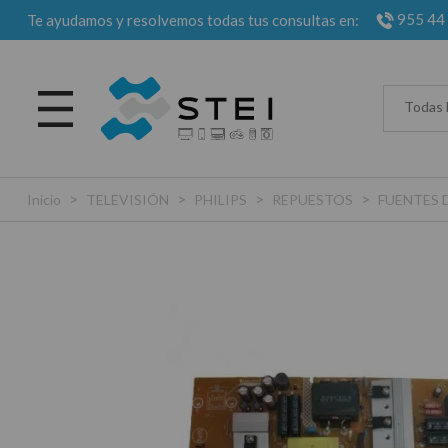
955 44
Te ayudamos y resolvemos todas tus consultas en:
Todas 
>
>
>
>
Inicio
TELEVISIÓN
PHILIPS
REPUESTOS
FUENTES 