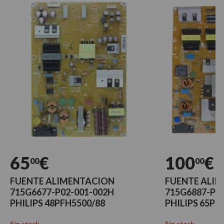
5
€
100
€
00
00
NTE ALIMENTACION
FUENTE ALIMENTAC
6677-P02-001-002H
715G6887-P01-006-
IPS 48PFH5500/88
PHILIPS 65PUS6121/