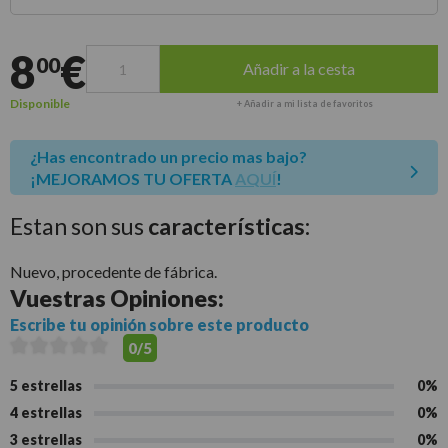
Entrega estimada para envíos a península
8
€
00
Añadir a la cesta
Disponible
+ Añadir a mi lista de favoritos
¿Has encontrado un precio mas bajo?
¡MEJORAMOS TU OFERTA
AQUÍ
!
Estan son sus
características:
Nuevo, procedente de fábrica.
Vuestras
Opiniones:
Escribe tu opinión sobre este producto
0/5
5 estrellas
0%
4 estrellas
0%
3 estrellas
0%