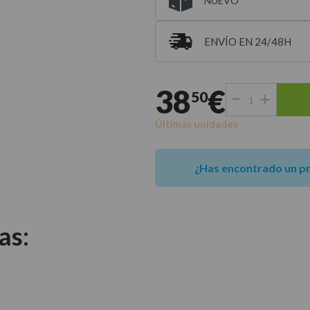
NUEVO
ENVÍO EN 24/48H
Entrega estimada para 
38
€
50
Últimas unidades
¿Has encontrado un p
as: