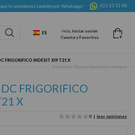
623 23 31 98
 que te atendemos también por Whatsapp!
Hola,
Iniciar sesión
ES
Cuenta y Favoritos
C FRIGORIFICO INDESIT XI9 T21 X
Tu Servicio Técnico Electrónico Integral
 DC FRIGORIFICO
T21 X
0 |
leer opiniones