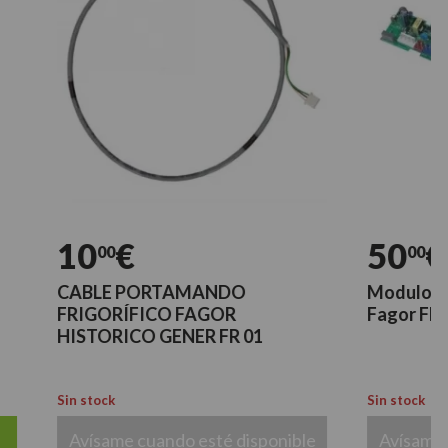
10
€
50
€
00
00
CABLE PORTAMANDO
Modulo Electroni
FRIGORÍFICO FAGOR
Fagor FE9L000B
HISTORICO GENER FR 01
Sin stock
Sin stock
Avísame cuando esté disponible
Avísame cuando 