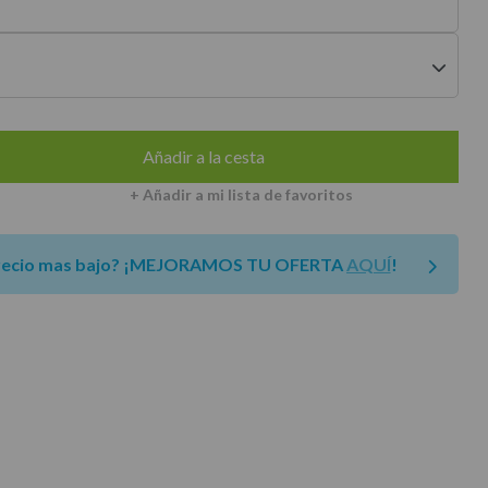
envíos a península
Añadir a la cesta
+ Añadir a mi lista de favoritos
recio mas bajo?
¡MEJORAMOS TU OFERTA
AQUÍ
!