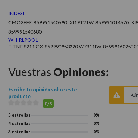
INDESIT
CMO3FFE-859991540690 XI19T21W-859991014670 XI8
859991540680
WHIRLPOOL
T TNF 8211 OX-859990953220 W7811IW-85999160252
Vuestras
Opiniones:
Escribe tu opinión sobre este
Aún
producto
0/5
5 estrellas
0%
4 estrellas
0%
3 estrellas
0%