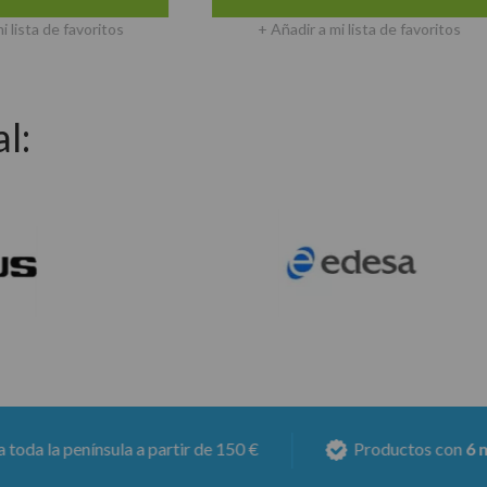
 favoritos
+ Añadir a mi lista de favoritos
l:
partir de 150 €
Productos con
6 meses de garantía