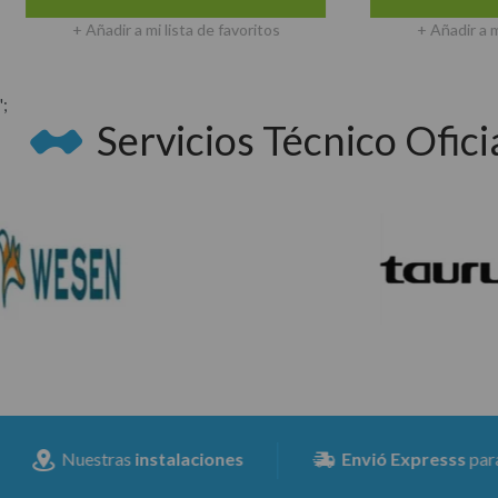
+ Añadir a mi lista de favoritos
+ Añadir a mi lista de
';
Servicios Técnico Oficia
stalaciones
Envió Expresss
para toda la península a 