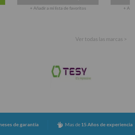
+ Añadir a mi lista de favoritos
+ Añadir a mi li
Ver todas las marcas >
Mas de
15 Años de experiencia
Asegura