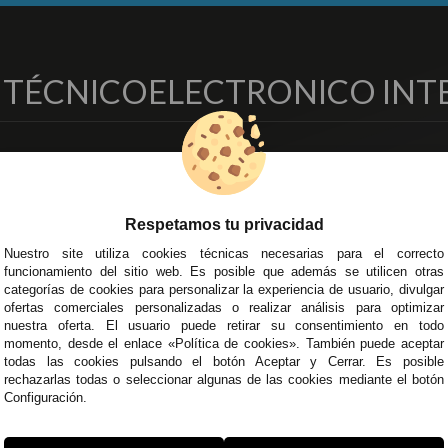
O TÉCNICO
ELECTRONICO INT
EMPRESA
DELEGACIONES
so Legal
Écija - Sevilla
regas y Devoluciones
Av. Plaza de Toros. Local 3
Respetamos tu privacidad
ítica de Privacidad
Córdoba
Nuestro site utiliza cookies técnicas necesarias para el correcto
o Seguro
C/ Ingeniero Iribarren, 14
funcionamiento del sitio web. Es posible que además se utilicen otras
minos y
Alzira - Valencia
categorías de cookies para personalizar la experiencia de usuario, divulgar
diciones Generales
C/ Esplugues, 135
ofertas comerciales personalizadas o realizar análisis para optimizar
íticas de Cookies
nuestra oferta. El usuario puede retirar su consentimiento en todo
momento, desde el enlace «Política de cookies». También puede aceptar
todas las cookies pulsando el botón Aceptar y Cerrar. Es posible
rechazarlas todas o seleccionar algunas de las cookies mediante el botón
Configuración.
 45 43
/
955 44 45 44
info@steielectronica.com
A