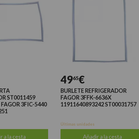
49
€
65
BURLETE REFRIGERADOR
011459
FAGOR 3FFK-6636X
 3FIC-5440
11911640893242 ST00031757
Últimas unidades
esta
Añadir a la cesta