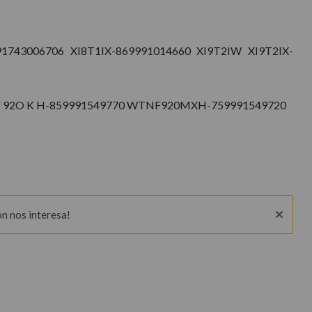
743006706 XI8T1IX-869991014660 XI9T2IW XI9T2IX-
F 92O K H-859991549770 WTNF920MXH-759991549720
ón nos interesa!