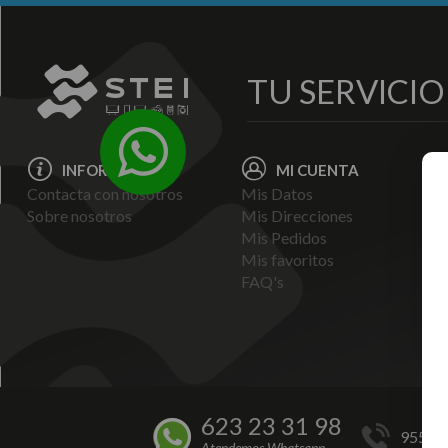
TU SERVICI
INFORMACIÓN
MI CUENTA
Contacta con nosotros
Mis Datos
Avi
Sobre nosotros
Mis Direcciones
Ent
Mis Pedidos
Pol
Mis favoritos
Pag
FAQ's
Ter
Con
Pol
623 23 31 98
955 44
Atendemos Whatsapp