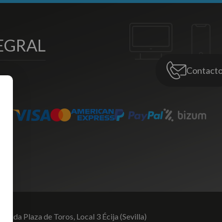
EGRAL
Contact
venida Plaza de Toros,
Local 3 Écija (Sevilla)