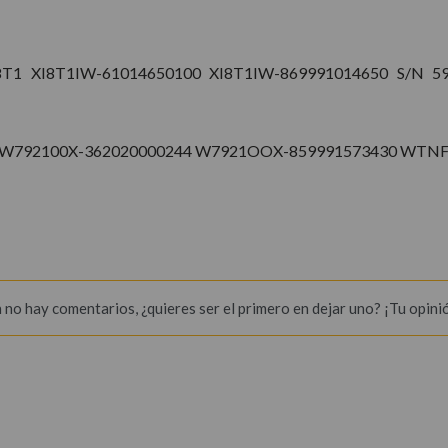
T1 XI8T1IW-61014650100 XI8T1IW-869991014650 S/N 591
0 W792100X-362020000244 W7921OOX-859991573430 WTN
 no hay comentarios, ¿quieres ser el primero en dejar uno? ¡Tu opini