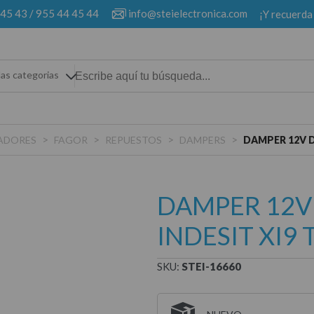
 45 43
/
955 44 45 44
info@steielectronica.com
¡Y recuerda
las categorias
>
>
>
>
LADORES
FAGOR
REPUESTOS
DAMPERS
DAMPER 12V D
DAMPER 12V
INDESIT XI9 
SKU:
STEI-16660