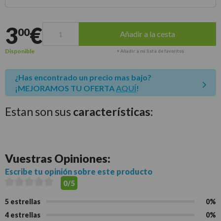
Entrega estimada para envíos a península
3
€
00
Añadir a la cesta
Disponible
+ Añadir a mi lista de favoritos
¿Has encontrado un precio mas bajo?
¡MEJORAMOS TU OFERTA
AQUÍ
!
Estan son sus
características:
Vuestras
Opiniones:
Escribe tu opinión sobre este producto
0/5
5 estrellas
0%
4 estrellas
0%