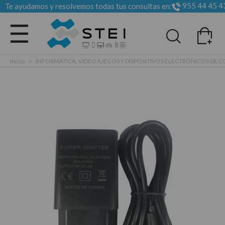
955 44 45 4
Te ayudamos y resolvemos todas tus consultas en:
Todas las categorias
Inicio
>
INFORMÁTICA, VIDEOJUEGOS Y DISPOSITIVOS ELECTRÓNICOS DE