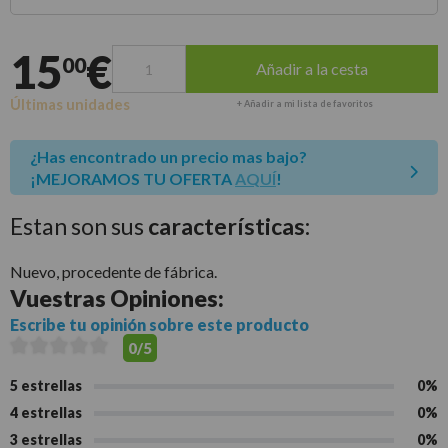
Entrega estimada para envíos a península
15
€
00
Añadir a la cesta
Últimas unidades
+ Añadir a mi lista de favoritos
¿Has encontrado un precio mas bajo?
¡MEJORAMOS TU OFERTA
AQUÍ
!
Estan son sus
características:
Nuevo, procedente de fábrica.
Vuestras
Opiniones:
Escribe tu opinión sobre este producto
0/5
5 estrellas
0%
4 estrellas
0%
3 estrellas
0%