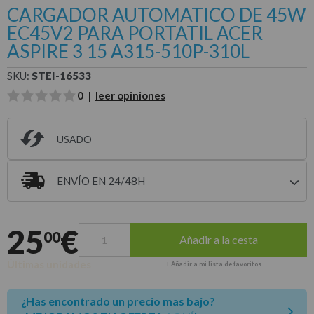
CARGADOR AUTOMATICO DE 45W
EC45V2 PARA PORTATIL ACER
ASPIRE 3 15 A315-510P-310L
SKU:
STEI-16533
0 |
leer opiniones
USADO
ENVÍO EN 24/48H
Entrega estimada para envíos a península
25
€
00
Añadir a la cesta
Últimas unidades
+ Añadir a mi lista de favoritos
¿Has encontrado un precio mas bajo?