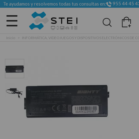
955 44 45 4
Te ayudamos y resolvemos todas tus consultas en:
Todas las categorias
Inicio
>
INFORMÁTICA, VIDEOJUEGOS Y DISPOSITIVOS ELECTRÓNICOS DE