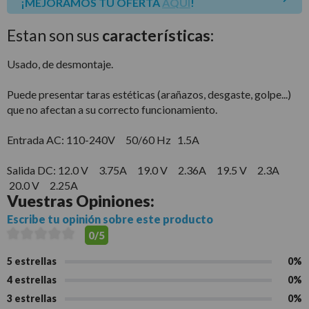
¡MEJORAMOS TU OFERTA
AQUÍ
!
Estan son sus
características:
Usado, de desmontaje.
Puede presentar taras estéticas (arañazos, desgaste, golpe...)
que no afectan a su correcto funcionamiento.
Entrada AC: 110-240V 50/60 Hz 1.5A
Salida DC: 12.0 V 3.75A 19.0 V 2.36A 19.5 V 2.3A
20.0 V 2.25A
Vuestras
Opiniones:
Escribe tu opinión sobre este producto
0/5
5 estrellas
0%
4 estrellas
0%
3 estrellas
0%